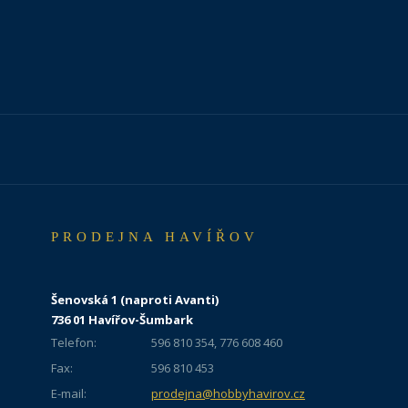
PRODEJNA HAVÍŘOV
Šenovská 1 (naproti Avanti)
736 01 Havířov-Šumbark
Telefon:
596 810 354, 776 608 460
Fax:
596 810 453
E-mail:
prodejna@hobbyhavirov.cz