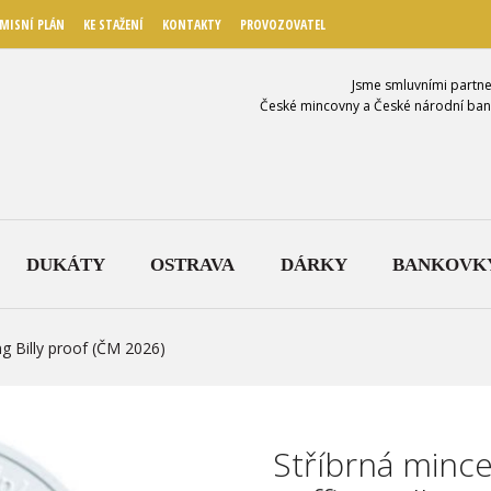
MISNÍ PLÁN
KE STAŽENÍ
KONTAKTY
PROVOZOVATEL
Jsme smluvními partne
České mincovny a České národní ban
DUKÁTY
OSTRAVA
DÁRKY
BANKOVK
ng Billy proof (ČM 2026)
Stříbrná mince