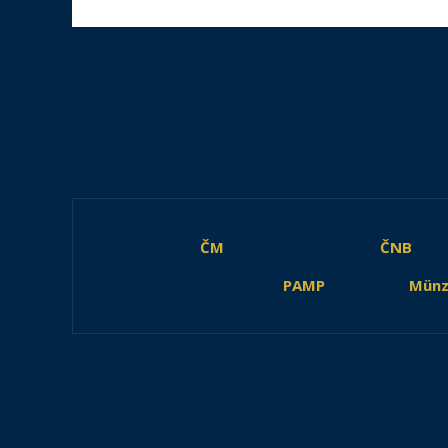
ČM
ČNB
PAMP
Münz