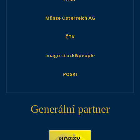
Münze Österreich AG
ČTK
imago stock&people
POSKI
Generální partner