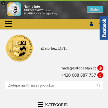
×
Numis Info
Stahuj
TRIPON DIGITAL s.r.o.
ZDARMA - Na Google Play
Zlato bez DPH
@
mada@zlatobezdph.cz
+420 608 887 757
KATEGORIE