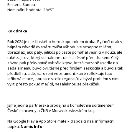
Emitent: Samoa
Nominální hodnota: 2 WST
Rok draka
Rok 2024 je dle čínského horoskopu rokem draka. Byť měl drak v
bájném závodě dvanácti zvířat výhodu ve schopnosti létat,
dorazil až jako pátý, jelikož po cestě pomáhal vesnici v nouzi, ale
také zajícovi, který se nakonec umístil těsně před drakem. Celý
závod pak překvapivě vyhrála krysa, která mazaně usedla na
záda silnému buvolovi, těsně před finišem seskočila a buvola tak
předběhla. Lidé, narození ve znamení, které reflektuje tato
stříbrná mince, jsou sice vcelku egoističtí a bývá problém s nimi
vyjít, přesto pokud mají cíl, nezaleknou se překážek.
Jsme jediná partnerská prodejna s kompletním sortimentem
České mincovny a ČNB v Moravskoslezském kraji.
Na Google Play a App Store máte k dispozici naši informační
appku:
Numis Info