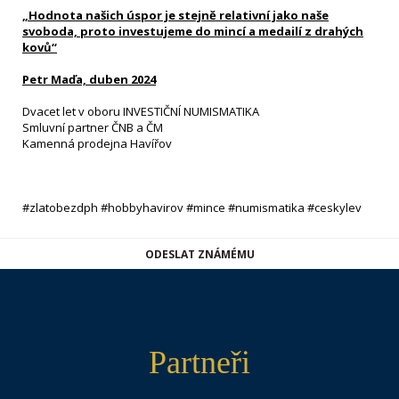
„Hodnota našich úspor je stejně relativní jako naše
svoboda, proto investujeme do mincí a medailí z drahých
kovů“
Petr Maďa, duben 2024
Dvacet let v oboru INVESTIČNÍ NUMISMATIKA
Smluvní partner ČNB a ČM
Kamenná prodejna Havířov
#zlatobezdph #hobbyhavirov #mince #numismatika #ceskylev
ODESLAT ZNÁMÉMU
Partneři