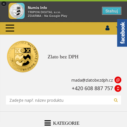
×
Numis Info
Stahuj
TRIPON DIGITAL s.r.o.
ZDARMA - Na Google Play
Zlato bez DPH
@
mada@zlatobezdph.cz
+420 608 887 757
KATEGORIE