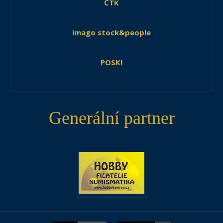
ČTK
imago stock&people
POSKI
Generální partner