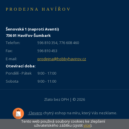
PRODEJNA HAVÍŘOV
Šenovská 1 (naproti Avanti)
736 01 Havířov-Šumbark
Telefon:
596 810 354, 776 608 460
Fax:
596 810 453
E-mail:
prodejna@hobbyhavirov.cz
Otevírací doba:
Pondělí - Pátek
9:00 - 17:00
Sobota
9:00 - 11:00
Zlato bez DPH | © 2026
Clevero
chytrý eshop na míru, který Vás nezklame.
Tento web použivá soubory cookies ke zlepšení
uživatelského zážitku (zjistit
více
).