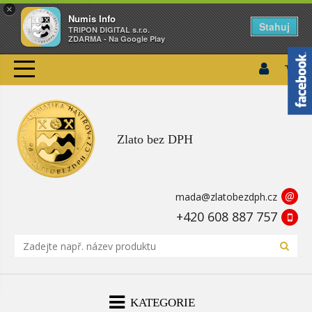
×
Numis Info
Stahuj
TRIPON DIGITAL s.r.o.
ZDARMA - Na Google Play
Zlato bez DPH
@
mada@zlatobezdph.cz
+420 608 887 757
KATEGORIE