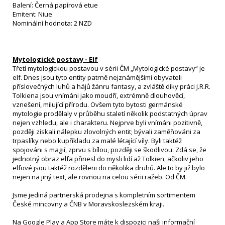
Balení: Černá papírová etue
Emitent: Niue
Nominální hodnota: 2 NZD
Mytologické postavy - Elf
Třetí mytologickou postavou v sérii ČM „Mytologické postavy“ je
elf. Dnes jsou tyto entity patrně nejznámějšími obyvateli
příslovečných luhů a hájů žánru fantasy, a zvláště díky práci J.R.R.
Tolkiena jsou vnímáni jako moudří, extrémně dlouhověcí,
vznešení, milující přírodu. Ovšem tyto bytosti germánské
mytologie prodělaly v průběhu staletí několik podstatných úprav
nejen vzhledu, ale i charakteru. Nejprve byli vnímáni pozitivně,
později získali nálepku zlovolných entit; bývali zaměňováni za
trpaslíky nebo kupříkladu za malé létající víly. Byli taktéž
spojováni s magií, zprvu s bílou, později se škodlivou. Zdá se, že
jednotný obraz elfa přinesl do mysli lidí až Tolkien, ačkoliv jeho
elfové jsou taktéž rozděleni do několika druhů. Ale to by již bylo
nejen na jiný text, ale rovnou na celou sérii ražeb. Od ČM.
Jsme jediná partnerská prodejna s kompletním sortimentem
České mincovny a ČNB v Moravskoslezském kraji.
Na Google Play a App Store máte k dispozici naši informační