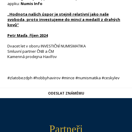
appku:
Numis Info
„Hodnota našich úspor je stejně relativní jako naše
svoboda, proto investujeme do mincí a medailí z drahých
kovů“
Petr Maďa, říjen 2024
Dvacet let v oboru INVESTIČNÍ NUMISMATIKA
Smluvní partner ČNB a ČM
Kamenná prodejna Havířov
#zlatobezdph #hobbyhavirov #mince #numismatika #ceskylev
ODESLAT ZNÁMÉMU
Partneři