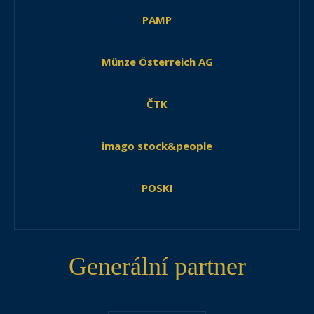
PAMP
Münze Österreich AG
ČTK
imago stock&people
POSKI
Generální partner