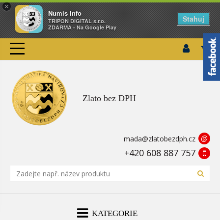
×
Numis Info
Stahuj
TRIPON DIGITAL s.r.o.
ZDARMA - Na Google Play
Zlato bez DPH
@
mada@zlatobezdph.cz
+420 608 887 757
KATEGORIE