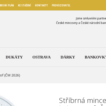
MISNÍ PLÁN
KE STAŽENÍ
KONTAKTY
PROVOZOVATEL
Jsme smluvními partne
České mincovny a České národní ban
DUKÁTY
OSTRAVA
DÁRKY
BANKOVK
oof (ČM 2026)
Stříbrná mince