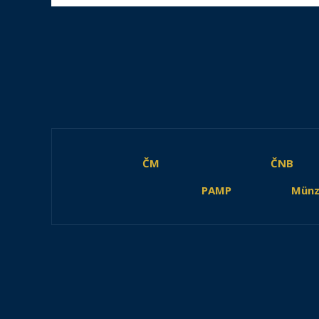
ČM
ČNB
PAMP
Münz