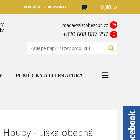
0,00
/
PŘIHLÁŠENÍ
REGISTRACE
KČ
ry
@
mada@zlatobezdph.cz
ky
+420 608 887 757
Y
POMŮCKY A LITERATURA
 Houby - Liška obecná