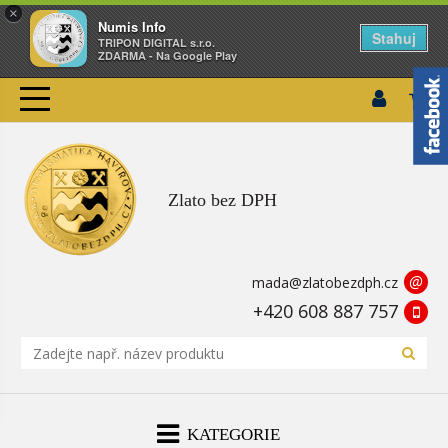
×
Numis Info
Stahuj
TRIPON DIGITAL s.r.o.
ZDARMA - Na Google Play
Zlato bez DPH
@
mada@zlatobezdph.cz
+420 608 887 757
KATEGORIE