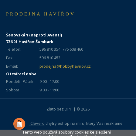
PRODEJNA HAVÍŘOV
Šenovská 1 (naproti Avanti)
736 01 Havířov-Šumbark
Telefon:
596 810 354, 776 608 460
Fax:
596 810 453
E-mail:
prodejna@hobbyhavirov.cz
Otevírací doba:
Pondělí - Pátek
9:00 - 17:00
Sobota
9:00 - 11:00
Zlato bez DPH | © 2026
Clevero
chytrý eshop na míru, který Vás nezklame.
Tento web použivá soubory cookies ke zlepšení