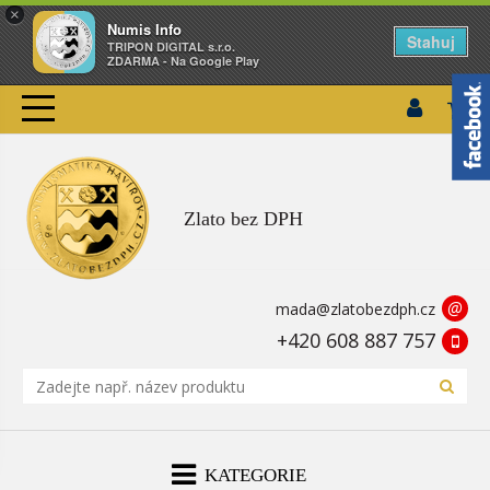
×
Numis Info
Stahuj
TRIPON DIGITAL s.r.o.
ZDARMA - Na Google Play
Zlato bez DPH
@
mada@zlatobezdph.cz
+420 608 887 757
KATEGORIE