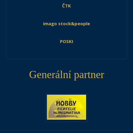
ČTK
imago stock&people
POSKI
Generální partner