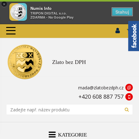
×
Numis Info
Stahuj
TRIPON DIGITAL s.r.o.
ZDARMA - Na Google Play
Zlato bez DPH
@
mada@zlatobezdph.cz
+420 608 887 757
KATEGORIE