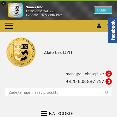
×
Numis Info
Stahuj
TRIPON DIGITAL s.r.o.
ZDARMA - Na Google Play
Zlato bez DPH
@
mada@zlatobezdph.cz
+420 608 887 757
KATEGORIE