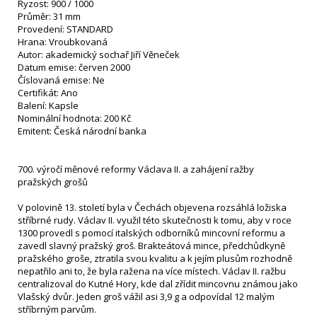
Ryzost: 900 / 1000
Průměr: 31 mm
Provedení: STANDARD
Hrana: Vroubkovaná
Autor: akademický sochař Jiří Věneček
Datum emise: červen 2000
Číslovaná emise: Ne
Certifikát: Ano
Balení: Kapsle
Nominální hodnota: 200 Kč
Emitent: Česká národní banka
700. výročí měnové reformy Václava II. a zahájení ražby
pražských grošů
V polovině 13. století byla v Čechách objevena rozsáhlá ložiska
stříbrné rudy. Václav II. využil této skutečnosti k tomu, aby v roce
1300 provedl s pomocí italských odborníků mincovní reformu a
zavedl slavný pražský groš. Brakteátová mince, předchůdkyně
pražského groše, ztratila svou kvalitu a k jejím plusům rozhodně
nepatřilo ani to, že byla ražena na více místech. Václav II. ražbu
centralizoval do Kutné Hory, kde dal zřídit mincovnu známou jako
Vlašský dvůr. Jeden groš vážil asi 3,9 g a odpovídal 12 malým
stříbrným parvům.