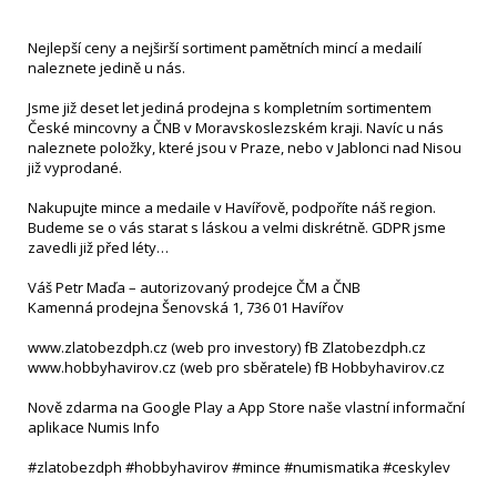
Nejlepší ceny a nejširší sortiment pamětních mincí a medailí
naleznete jedině u nás.
Jsme již deset let jediná prodejna s kompletním sortimentem
České mincovny a ČNB v Moravskoslezském kraji. Navíc u nás
naleznete položky, které jsou v Praze, nebo v Jablonci nad Nisou
již vyprodané.
Nakupujte mince a medaile v Havířově, podpoříte náš region.
Budeme se o vás starat s láskou a velmi diskrétně. GDPR jsme
zavedli již před léty…
Váš Petr Maďa – autorizovaný prodejce ČM a ČNB
Kamenná prodejna Šenovská 1, 736 01 Havířov
www.zlatobezdph.cz (web pro investory) fB Zlatobezdph.cz
www.hobbyhavirov.cz (web pro sběratele) fB Hobbyhavirov.cz
Nově zdarma na Google Play a App Store naše vlastní informační
aplikace Numis Info
#zlatobezdph #hobbyhavirov #mince #numismatika #ceskylev