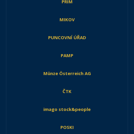
PRIM
MIKOV
PUNCOVNÍ ÚŘAD
PAMP
Münze Österreich AG
ČTK
imago stock&people
POSKI