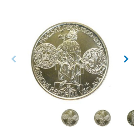
Autor: akademický sochař Jiří Věneček
Datum emise: červen 2000
Číslovaná emise: Ne
Certifikát: Ano
Balení: Kapsle
Nominální hodnota: 200 Kč
Emitent: Česká národní banka