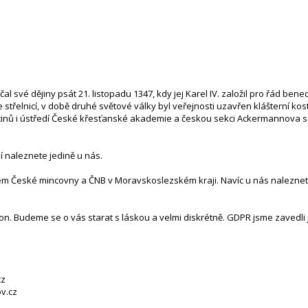
své dějiny psát 21. listopadu 1347, kdy jej Karel IV. založil pro řád bened
střelnicí, v době druhé světové války byl veřejnosti uzavřen klášterní kos
inů i ústředí České křesťanské akademie a českou sekci Ackermannova s
lí naleznete jedině u nás.
tem České mincovny a ČNB v Moravskoslezském kraji. Navíc u nás naleznete
n. Budeme se o vás starat s láskou a velmi diskrétně. GDPR jsme zavedli j
cz
v.cz