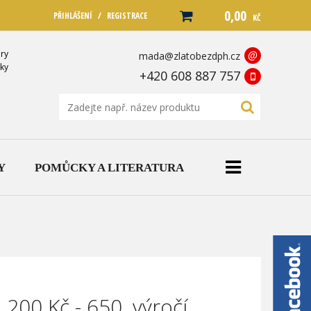
0,00
/
PŘIHLÁŠENÍ
REGISTRACE
KČ
ry
@
mada@zlatobezdph.cz
ky
+420 608 887 757
Y
POMŮCKY A LITERATURA
 200 Kč - 650. výročí