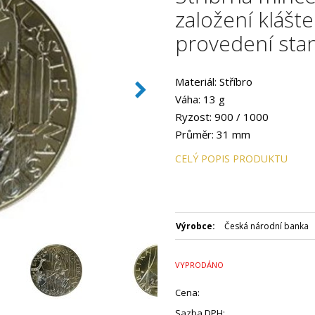
založení kláš
provedení sta
Materiál: Stříbro
Váha: 13 g
Ryzost: 900 / 1000
Průměr: 31 mm
Provedení: STANDARD
CELÝ POPIS PRODUKTU
Hrana: Vroubkovaná
Autor: akademický sochař Jiř
Datum emise: listopad 1997
Číslovaná emise: Ne
Výrobce:
Česká národní banka
Certifikát: Ano
Balení: Kapsle
VYPRODÁNO
Nominální hodnota: 200 Kč
Emitent: Česká národní bank
Cena:
Sazba DPH: