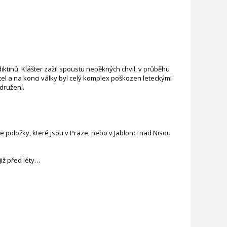
iktinů. Klášter zažil spoustu nepěkných chvil, v průběhu
tel a na konci války byl celý komplex poškozen leteckými
družení.
 položky, které jsou v Praze, nebo v Jablonci nad Nisou
iž před léty…