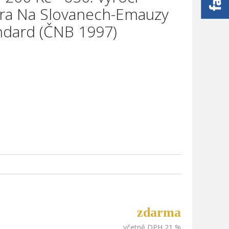
tera Na Slovanech-Emauzy
ndard (ČNB 1997)
í Harcuba
zdarma
a
včetně DPH 21 %