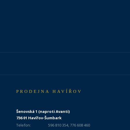
PRODEJNA HAVÍŘOV
Šenovská 1 (naproti Avanti)
736 01 Havířov-Šumbark
Telefon:
596 810 354, 776 608 460