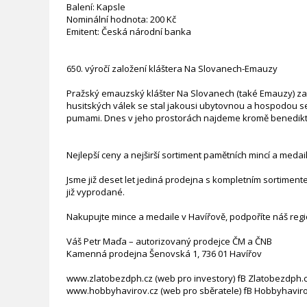
Balení: Kapsle
Nominální hodnota: 200 Kč
Emitent: Česká národní banka
650. výročí založení kláštera Na Slovanech-Emauzy
Pražský emauzský klášter Na Slovanech (také Emauzy) začal 
husitských válek se stal jakousi ubytovnou a hospodou se 
pumami. Dnes v jeho prostorách najdeme kromě benedikt
Nejlepší ceny a nejširší sortiment pamětních mincí a medai
Jsme již deset let jediná prodejna s kompletním sortimen
již vyprodané.
Nakupujte mince a medaile v Havířově, podpoříte náš regio
Váš Petr Maďa – autorizovaný prodejce ČM a ČNB
Kamenná prodejna Šenovská 1, 736 01 Havířov
www.zlatobezdph.cz (web pro investory) fB Zlatobezdph.
www.hobbyhavirov.cz (web pro sběratele) fB Hobbyhaviro