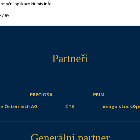
ormační aplikace Numis Info
kylev
Partneři
PRECIOSA
PRIM
e Österreich AG
ČTK
imago stock&p
Generální partner