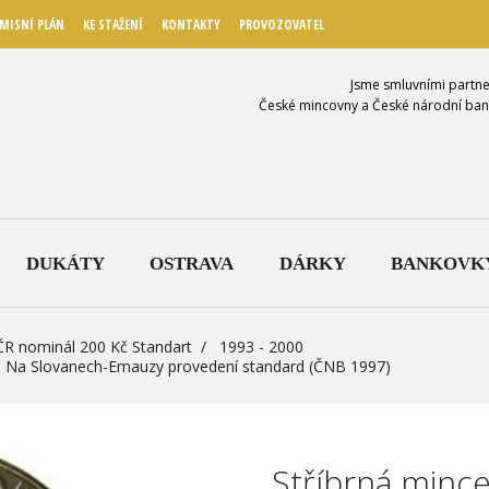
MISNÍ PLÁN
KE STAŽENÍ
KONTAKTY
PROVOZOVATEL
Jsme smluvními partne
České mincovny a České národní ban
DUKÁTY
OSTRAVA
DÁRKY
BANKOVK
ČR nominál 200 Kč Standart
1993 - 2000
tera Na Slovanech-Emauzy provedení standard (ČNB 1997)
Stříbrná mince