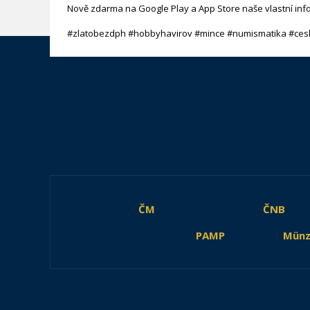
Nově zdarma na Google Play a App Store naše vlastní inf
#zlatobezdph #hobbyhavirov #mince #numismatika #ces
ČM
ČNB
PAMP
Münz