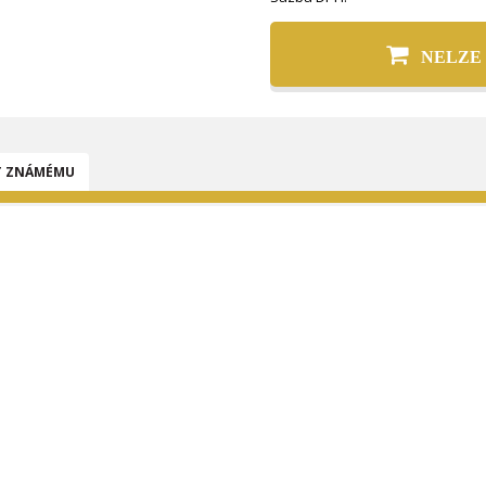
NELZE
T ZNÁMÉMU