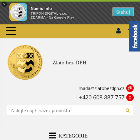
×
Numis Info
Stahuj
TRIPON DIGITAL s.r.o.
ZDARMA - Na Google Play
Zlato bez DPH
@
mada@zlatobezdph.cz
+420 608 887 757
KATEGORIE