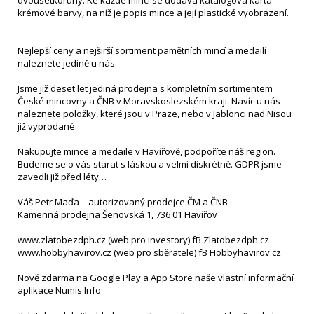
dvousetkoruny. Ke každé minci se dodává katalogová karta
krémové barvy, na níž je popis mince a její plastické vyobrazení.
Nejlepší ceny a nejširší sortiment pamětních mincí a medailí
naleznete jedině u nás.
Jsme již deset let jediná prodejna s kompletním sortimentem
České mincovny a ČNB v Moravskoslezském kraji. Navíc u nás
naleznete položky, které jsou v Praze, nebo v Jablonci nad Nisou
již vyprodané.
Nakupujte mince a medaile v Havířově, podpoříte náš region.
Budeme se o vás starat s láskou a velmi diskrétně. GDPR jsme
zavedli již před léty…
Váš Petr Maďa – autorizovaný prodejce ČM a ČNB
Kamenná prodejna Šenovská 1, 736 01 Havířov
www.zlatobezdph.cz (web pro investory) fB Zlatobezdph.cz
www.hobbyhavirov.cz (web pro sběratele) fB Hobbyhavirov.cz
Nově zdarma na Google Play a App Store naše vlastní informační
aplikace Numis Info