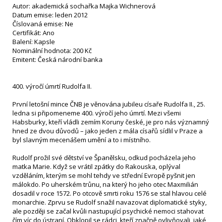
Autor: akademická sochařka Majka Wichnerová
Datum emise: leden 2012
Číslovaná emise: Ne
Certifikát: Ano
Balení: Kapsle
Nominální hodnota: 200 Kč
Emitent: Česká národní banka
400. výročí úmrtí Rudolfa II.
První letošní mince ČNB je věnována jubileu císaře Rudolfa II., 25.
ledna si připomeneme 400. výročí jeho úmrtí. Mezi všemi
Habsburky, kteří vládli zemím Koruny české, je pro nás významný
hned ze dvou důvodů – jako jeden z mála císařů sídlil v Praze a
byl slavným mecenášem umění a to i místního.
Rudolf prožil své dětství ve Španělsku, odkud pocházela jeho
matka Marie. Když se vrátil zpátky do Rakouska, oplýval
vzděláním, kterým se mohl tehdy ve střední Evropě pyšnit jen
málokdo. Po uherském trůnu, na který ho jeho otec Maxmilián
dosadil v roce 1572. Po otcově smrti roku 1576 se stal hlavou celé
monarchie. Zprvu se Rudolf snažil navazovat diplomatické styky,
ale později se začal kvůli nastupující psychické nemoci stahovat
čím víc do ústraní. Obklopil se rádci, kteří značně ovlivňovali, jaké