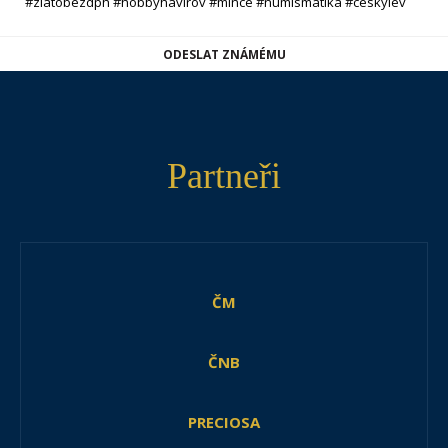
#zlatobezdph #hobbyhavirov #mince #numismatika #ceskylev
ODESLAT ZNÁMÉMU
Partneři
ČM
ČNB
PRECIOSA