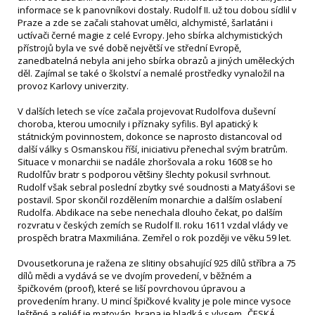
informace se k panovníkovi dostaly. Rudolf II. už tou dobou sídlil v
Praze a zde se začali stahovat umělci, alchymisté, šarlatáni i
uctívači černé magie z celé Evropy. Jeho sbírka alchymistických
přístrojů byla ve své době největší ve střední Evropě,
zanedbatelná nebyla ani jeho sbírka obrazů a jiných uměleckých
děl. Zajímal se také o školství a nemalé prostředky vynaložil na
provoz Karlovy univerzity.
V dalších letech se více začala projevovat Rudolfova duševní
choroba, kterou umocnily i příznaky syfilis. Byl apatický k
státnickým povinnostem, dokonce se naprosto distancoval od
další války s Osmanskou říší, iniciativu přenechal svým bratrům.
Situace v monarchii se nadále zhoršovala a roku 1608 se ho
Rudolfův bratr s podporou většiny šlechty pokusil svrhnout.
Rudolf však sebral poslední zbytky své soudnosti a Matyášovi se
postavil. Spor skončil rozdělením monarchie a dalším oslabení
Rudolfa. Abdikace na sebe nenechala dlouho čekat, po dalším
rozvratu v českých zemích se Rudolf II. roku 1611 vzdal vlády ve
prospěch bratra Maxmiliána. Zemřel o rok později ve věku 59 let.
Dvousetkoruna je ražena ze slitiny obsahující 925 dílů stříbra a 75
dílů mědi a vydává se ve dvojím provedení, v běžném a
špičkovém (proof), které se liší povrchovou úpravou a
provedením hrany. U mincí špičkové kvality je pole mince vysoce
leštěné a reliéf je matován, hrana je hladká s vlysem „ČESKÁ