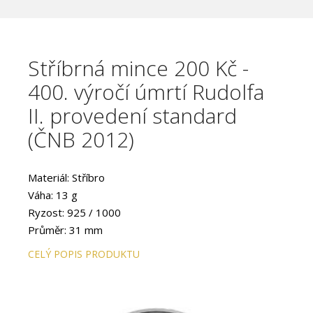
Stříbrná mince 200 Kč -
400. výročí úmrtí Rudolfa
II. provedení standard
(ČNB 2012)
Materiál: Stříbro
Váha: 13 g
Ryzost: 925 / 1000
Průměr: 31 mm
Provedení: STANDARD
CELÝ POPIS PRODUKTU
Hrana: Vroubkovaná
Autor: akademická sochařka Majka Wichnerová
Datum emise: leden 2012