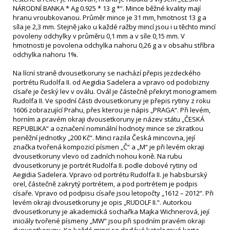
NÁRODNÍ BANKA * Ag 0.925 * 13 g *“. Mince běžné kvality mají
hranu vroubkovanou. Průměr mince je 31 mm, hmotnost 13 g a
síla je 2,3 mm. Stejně jako u každé ražby mincí jsou i u těchto mincí
povoleny odchylky v průměru 0,1 mm a v síle 0,15 mm. V
hmotnosti je povolena odchylka nahoru 0,26 g a v obsahu stříbra
odchylka nahoru 1%.
Na lícní straně dvousetkoruny se nachází přepis jezdeckého
portrétu Rudolfa II. od Aegidia Sadelera a vpravo od podobizny
císaře je český lev v oválu. Ovál je částečně překryt monogramem
Rudolfa II. Ve spodní části dvousetkoruny je přepis rytiny z roku
1606 zobrazující Prahu, přes kterou je nápis „PRAGA“. Při levém,
horním a pravém okraji dvousetkoruny je název státu „ČESKÁ
REPUBLIKA“ a označení nominální hodnoty mince se zkratkou
peněžní jednotky „200 Kč“. Minci razila Česká mincovna, její
značka tvořená kompozicí písmen „Č“ a „M“ je při levém okraji
dvousetkoruny vlevo od zadních nohou koně. Na rubu
dvousetkoruny je portrét Rudolfa II. podle dobové rytiny od
Aegidia Sadelera. Vpravo od portrétu Rudolfa II. je habsburský
orel, částečně zakrytý portrétem, a pod portrétem je podpis
císaře. Vpravo od podpisu císaře jsou letopočty „1612 – 2012“. Při
levém okraji dvousetkoruny je opis „RUDOLF II.“. Autorkou
dvousetkoruny je akademická sochařka Majka Wichnerová, její
iniciály tvořené písmeny „MW“ jsou při spodním pravém okraji