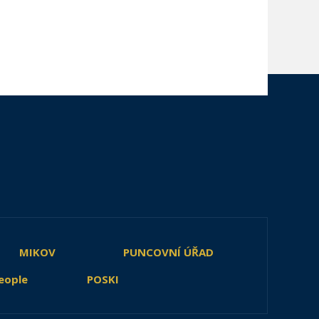
MIKOV
PUNCOVNÍ ÚŘAD
eople
POSKI