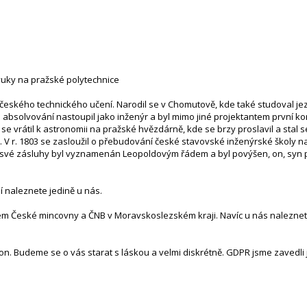
výuky na pražské polytechnice
el českého technického učení. Narodil se v Chomutově, kde také studoval jez
m absolvování nastoupil jako inženýr a byl mimo jiné projektantem první k
 se vrátil k astronomii na pražské hvězdárně, kde se brzy proslavil a stal
r. 1803 se zasloužil o přebudování české stavovské inženýrské školy na po
své zásluhy byl vyznamenán Leopoldovým řádem a byl povýšen, on, syn p
lí naleznete jedině u nás.
tem České mincovny a ČNB v Moravskoslezském kraji. Navíc u nás naleznete
n. Budeme se o vás starat s láskou a velmi diskrétně. GDPR jsme zavedli j