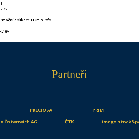
cz
v.cz
ormační aplikace Numis Info
kylev
Partneři
PRECIOSA
PRIM
e Österreich AG
ČTK
imago stock&p