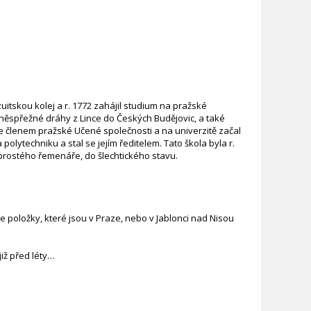
uitskou kolej a r. 1772 zahájil studium na pražské
oněspřežné dráhy z Lince do Českých Budějovic, a také
 se členem pražské Učené společnosti a na univerzitě začal
lytechniku a stal se jejím ředitelem. Tato škola byla r.
rostého řemenáře, do šlechtického stavu.
 položky, které jsou v Praze, nebo v Jablonci nad Nisou
iž před léty…