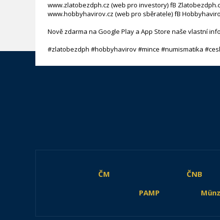
www.zlatobezdph.cz (web pro investory) fB Zlatobezdph.
www.hobbyhavirov.cz (web pro sběratele) fB Hobbyhaviro
Nově zdarma na Google Play a App Store naše vlastní inf
#zlatobezdph #hobbyhavirov #mince #numismatika #ces
ČM
ČNB
PAMP
Münz