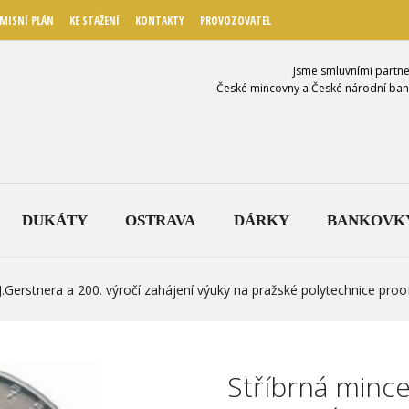
MISNÍ PLÁN
KE STAŽENÍ
KONTAKTY
PROVOZOVATEL
Jsme smluvními partne
České mincovny a České národní ban
DUKÁTY
OSTRAVA
DÁRKY
BANKOVK
.J.Gerstnera a 200. výročí zahájení výuky na pražské polytechnice pro
Stříbrná mince