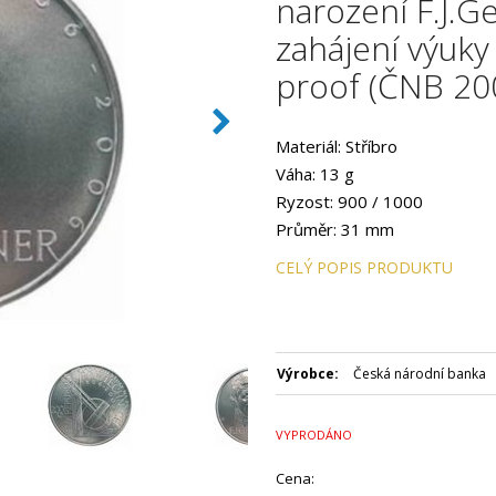
narození F.J.Ge
zahájení výuky
proof (ČNB 20
Materiál: Stříbro
Váha: 13 g
Ryzost: 900 / 1000
Průměr: 31 mm
Provedení: PROOF
CELÝ POPIS PRODUKTU
Hrana: Hladká s vlysem
Autor: Vojtěch Dostál, DiS.
Datum emise: únor 2006
Číslovaná emise: Ne
Výrobce:
Česká národní banka
Certifikát: Ano
Balení kapsle: Modrá plastov
VYPRODÁNO
Nominální hodnota: 200 Kč
Emitent: Česká národní bank
Cena: