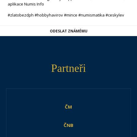
aplikace Numis Info
#zlatobezdph #hobbyhavirov #mince #numismatika #ceskylev
ODESLAT ZNÁMÉMU
Partneři
ČM
ČNB