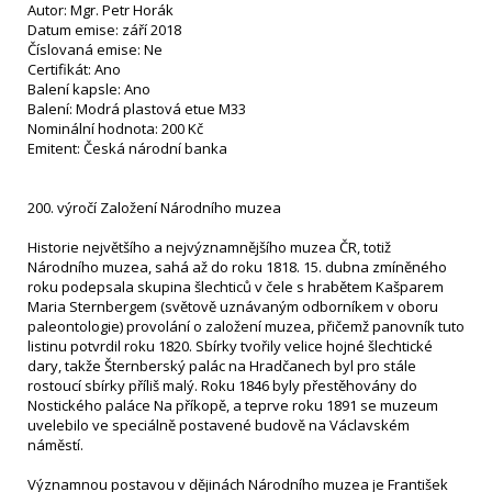
Autor: Mgr. Petr Horák
Datum emise: září 2018
Číslovaná emise: Ne
Certifikát: Ano
Balení kapsle: Ano
Balení: Modrá plastová etue M33
Nominální hodnota: 200 Kč
Emitent: Česká národní banka
200. výročí Založení Národního muzea
Historie největšího a nejvýznamnějšího muzea ČR, totiž
Národního muzea, sahá až do roku 1818. 15. dubna zmíněného
roku podepsala skupina šlechticů v čele s hrabětem Kašparem
Maria Sternbergem (světově uznávaným odborníkem v oboru
paleontologie) provolání o založení muzea, přičemž panovník tuto
listinu potvrdil roku 1820. Sbírky tvořily velice hojné šlechtické
dary, takže Šternberský palác na Hradčanech byl pro stále
rostoucí sbírky příliš malý. Roku 1846 byly přestěhovány do
Nostického paláce Na příkopě, a teprve roku 1891 se muzeum
uvelebilo ve speciálně postavené budově na Václavském
náměstí.
Významnou postavou v dějinách Národního muzea je František