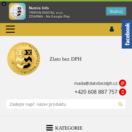
×
Numis Info
Stahuj
TRIPON DIGITAL s.r.o.
ZDARMA - Na Google Play
Zlato bez DPH
@
mada@zlatobezdph.cz
+420 608 887 757
KATEGORIE