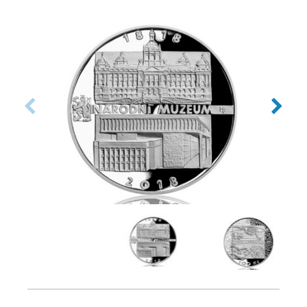
Datum emise: září 2018
Číslovaná emise: Ne
Certifikát: Ano
Balení kapsle: Ano
Balení: Modrá plastová etue M33
Nominální hodnota: 200 Kč
Emitent: Česká národní banka