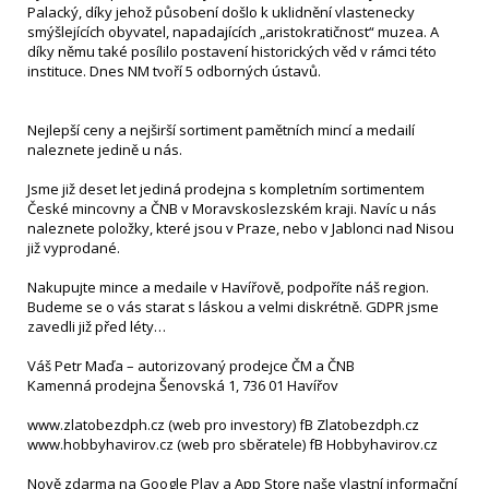
Palacký, díky jehož působení došlo k uklidnění vlastenecky
smýšlejících obyvatel, napadajících „aristokratičnost“ muzea. A
díky němu také posílilo postavení historických věd v rámci této
instituce. Dnes NM tvoří 5 odborných ústavů.
Nejlepší ceny a nejširší sortiment pamětních mincí a medailí
naleznete jedině u nás.
Jsme již deset let jediná prodejna s kompletním sortimentem
České mincovny a ČNB v Moravskoslezském kraji. Navíc u nás
naleznete položky, které jsou v Praze, nebo v Jablonci nad Nisou
již vyprodané.
Nakupujte mince a medaile v Havířově, podpoříte náš region.
Budeme se o vás starat s láskou a velmi diskrétně. GDPR jsme
zavedli již před léty…
Váš Petr Maďa – autorizovaný prodejce ČM a ČNB
Kamenná prodejna Šenovská 1, 736 01 Havířov
www.zlatobezdph.cz (web pro investory) fB Zlatobezdph.cz
www.hobbyhavirov.cz (web pro sběratele) fB Hobbyhavirov.cz
Nově zdarma na Google Play a App Store naše vlastní informační