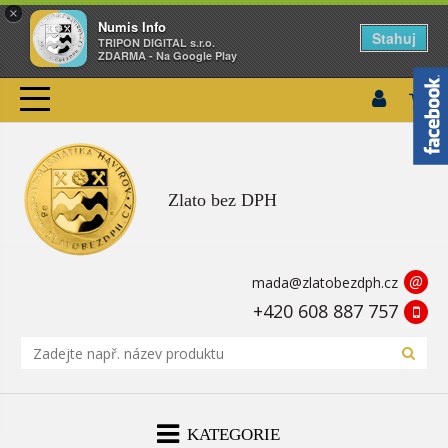
×
Numis Info
Stahuj
TRIPON DIGITAL s.r.o.
ZDARMA - Na Google Play
Zlato bez DPH
@
mada@zlatobezdph.cz
+420 608 887 757
KATEGORIE