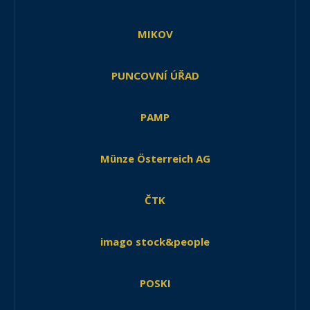
MIKOV
PUNCOVNÍ ÚŘAD
PAMP
Münze Österreich AG
ČTK
imago stock&people
POSKI