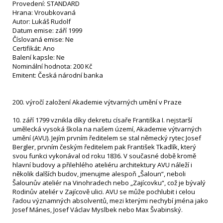
Provedení: STANDARD
Hrana: Vroubkovaná
Autor: Lukáš Rudolf
Datum emise: září 1999
Číslovaná emise: Ne
Certifikát: Ano
Balení kapsle: Ne
Nominální hodnota: 200 Kč
Emitent: Česká národní banka
200. výročí založení Akademie výtvarných umění v Praze
10. září 1799 vznikla díky dekretu císaře Františka I. nejstarší
umělecká vysoká škola na našem území, Akademie výtvarných
umění (AVU). Jejím prvním ředitelem se stal německý rytec Josef
Bergler, prvním českým ředitelem pak František Tkadlík, který
svou funkci vykonával od roku 1836. V současné době kromě
hlavní budovy a přilehlého ateliéru architektury AVU náleží i
několik dalších budov, jmenujme alespoň „Šaloun“, neboli
Šalounův ateliér na Vinohradech nebo „Zajícovku“, což je bývalý
Rodinův ateliér v Zajícově ulici. AVU se může pochlubit i celou
řadou významných absolventů, mezi kterými nechybí jména jako
Josef Mánes, Josef Václav Myslbek nebo Max Švabinský.