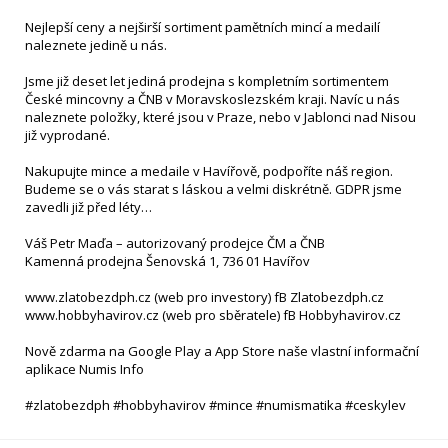
Nejlepší ceny a nejširší sortiment pamětních mincí a medailí
naleznete jedině u nás.
Jsme již deset let jediná prodejna s kompletním sortimentem
České mincovny a ČNB v Moravskoslezském kraji. Navíc u nás
naleznete položky, které jsou v Praze, nebo v Jablonci nad Nisou
již vyprodané.
Nakupujte mince a medaile v Havířově, podpoříte náš region.
Budeme se o vás starat s láskou a velmi diskrétně. GDPR jsme
zavedli již před léty…
Váš Petr Maďa – autorizovaný prodejce ČM a ČNB
Kamenná prodejna Šenovská 1, 736 01 Havířov
www.zlatobezdph.cz (web pro investory) fB Zlatobezdph.cz
www.hobbyhavirov.cz (web pro sběratele) fB Hobbyhavirov.cz
Nově zdarma na Google Play a App Store naše vlastní informační
aplikace Numis Info
#zlatobezdph #hobbyhavirov #mince #numismatika #ceskylev