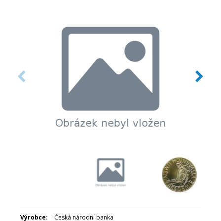
Datum emise: září 1999
Číslovaná emise: Ne
Certifikát: Ano
Balení kapsle: Ne
Nominální hodnota: 200 Kč
Emitent: Česká národní banka
Výrobce:
Česká národní banka