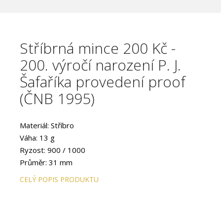
Stříbrná mince 200 Kč -
200. výročí narození P. J.
Šafaříka provedení proof
(ČNB 1995)
Materiál: Stříbro
Váha: 13 g
Ryzost: 900 / 1000
Průměr: 31 mm
Provedení: PROOF
CELÝ POPIS PRODUKTU
Hrana: Hladká s vlysem
Autor: Mgr. art. Petr Horák
Datum emise: duben 1995