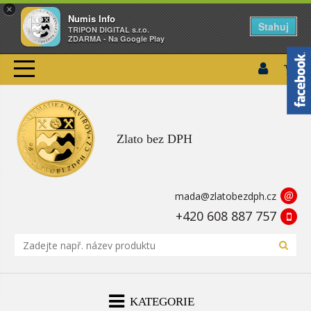
×
Numis Info
Stahuj
TRIPON DIGITAL s.r.o.
ZDARMA - Na Google Play
Zlato bez DPH
@
mada@zlatobezdph.cz
+420 608 887 757
KATEGORIE