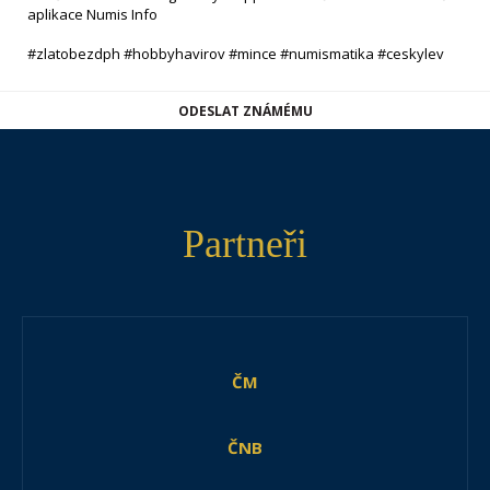
aplikace Numis Info
#zlatobezdph #hobbyhavirov #mince #numismatika #ceskylev
ODESLAT ZNÁMÉMU
Partneři
ČM
ČNB