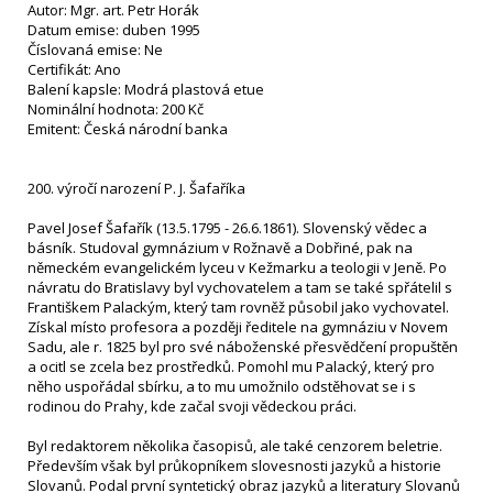
Autor: Mgr. art. Petr Horák
Datum emise: duben 1995
Číslovaná emise: Ne
Certifikát: Ano
Balení kapsle: Modrá plastová etue
Nominální hodnota: 200 Kč
Emitent: Česká národní banka
200. výročí narození P. J. Šafaříka
Pavel Josef Šafařík (13.5.1795 - 26.6.1861). Slovenský vědec a
básník. Studoval gymnázium v Rožnavě a Dobřiné, pak na
německém evangelickém lyceu v Kežmarku a teologii v Jeně. Po
návratu do Bratislavy byl vychovatelem a tam se také spřátelil s
Františkem Palackým, který tam rovněž působil jako vychovatel.
Získal místo profesora a později ředitele na gymnáziu v Novem
Sadu, ale r. 1825 byl pro své náboženské přesvědčení propuštěn
a ocitl se zcela bez prostředků. Pomohl mu Palacký, který pro
něho uspořádal sbírku, a to mu umožnilo odstěhovat se i s
rodinou do Prahy, kde začal svoji vědeckou práci.
Byl redaktorem několika časopisů, ale také cenzorem beletrie.
Především však byl průkopníkem slovesnosti jazyků a historie
Slovanů. Podal první syntetický obraz jazyků a literatury Slovanů