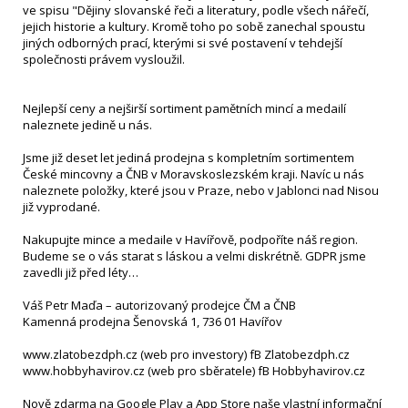
ve spisu "Dějiny slovanské řeči a literatury, podle všech nářečí,
jejich historie a kultury. Kromě toho po sobě zanechal spoustu
jiných odborných prací, kterými si své postavení v tehdejší
společnosti právem vysloužil.
Nejlepší ceny a nejširší sortiment pamětních mincí a medailí
naleznete jedině u nás.
Jsme již deset let jediná prodejna s kompletním sortimentem
České mincovny a ČNB v Moravskoslezském kraji. Navíc u nás
naleznete položky, které jsou v Praze, nebo v Jablonci nad Nisou
již vyprodané.
Nakupujte mince a medaile v Havířově, podpoříte náš region.
Budeme se o vás starat s láskou a velmi diskrétně. GDPR jsme
zavedli již před léty…
Váš Petr Maďa – autorizovaný prodejce ČM a ČNB
Kamenná prodejna Šenovská 1, 736 01 Havířov
www.zlatobezdph.cz (web pro investory) fB Zlatobezdph.cz
www.hobbyhavirov.cz (web pro sběratele) fB Hobbyhavirov.cz
Nově zdarma na Google Play a App Store naše vlastní informační