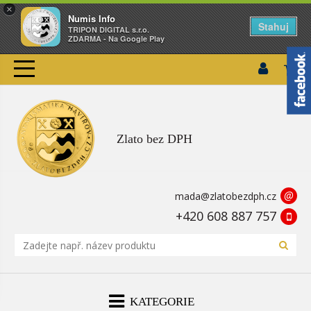
×
Numis Info
Stahuj
TRIPON DIGITAL s.r.o.
ZDARMA - Na Google Play
Zlato bez DPH
@
mada@zlatobezdph.cz
+420 608 887 757
KATEGORIE