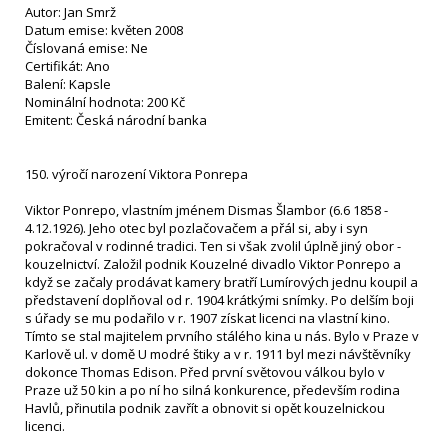
Autor: Jan Smrž
Datum emise: květen 2008
Číslovaná emise: Ne
Certifikát: Ano
Balení: Kapsle
Nominální hodnota: 200 Kč
Emitent: Česká národní banka
150. výročí narození Viktora Ponrepa
Viktor Ponrepo, vlastním jménem Dismas Šlambor (6.6 1858 -
4.12.1926). Jeho otec byl pozlačovačem a přál si, aby i syn
pokračoval v rodinné tradici. Ten si však zvolil úplně jiný obor -
kouzelnictví. Založil podnik Kouzelné divadlo Viktor Ponrepo a
když se začaly prodávat kamery bratří Lumírových jednu koupil a
představení doplňoval od r. 1904 krátkými snímky. Po delším boji
s úřady se mu podařilo v r. 1907 získat licenci na vlastní kino.
Tímto se stal majitelem prvního stálého kina u nás. Bylo v Praze v
Karlově ul. v domě U modré štiky a v r. 1911 byl mezi návštěvníky
dokonce Thomas Edison. Před první světovou válkou bylo v
Praze už 50 kin a po ní ho silná konkurence, především rodina
Havlů, přinutila podnik zavřít a obnovit si opět kouzelnickou
licenci.