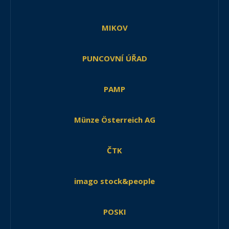
MIKOV
PUNCOVNÍ ÚŘAD
PAMP
Münze Österreich AG
ČTK
imago stock&people
POSKI