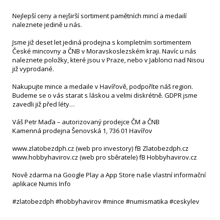
Nejlepší ceny a nejširší sortiment pamětních mincí a medailí
naleznete jedině u nás.
Jsme již deset let jediná prodejna s kompletním sortimentem
České mincovny a ČNB v Moravskoslezském kraji. Navíc u nás
naleznete položky, které jsou v Praze, nebo v Jablonci nad Nisou
již vyprodané.
Nakupujte mince a medaile v Havířově, podpoříte náš region.
Budeme se o vás starat s láskou a velmi diskrétně. GDPR jsme
zavedli již před léty…
Váš Petr Maďa – autorizovaný prodejce ČM a ČNB
Kamenná prodejna Šenovská 1, 736 01 Havířov
www.zlatobezdph.cz (web pro investory) fB Zlatobezdph.cz
www.hobbyhavirov.cz (web pro sběratele) fB Hobbyhavirov.cz
Nově zdarma na Google Play a App Store naše vlastní informační
aplikace Numis Info
#zlatobezdph #hobbyhavirov #mince #numismatika #ceskylev