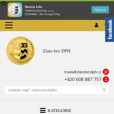
×
Numis Info
Stahuj
TRIPON DIGITAL s.r.o.
ZDARMA - Na Google Play
Zlato bez DPH
@
mada@zlatobezdph.cz
+420 608 887 757
KATEGORIE