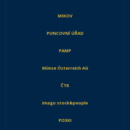
MIKOV
PUNCOVNÍ ÚŘAD
PAMP
Münze Österreich AG
ČTK
imago stock&people
POSKI