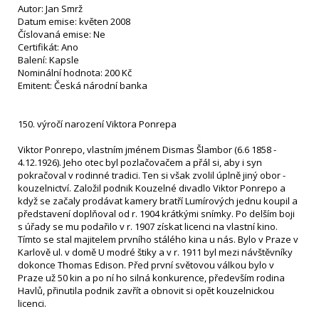
Autor: Jan Smrž
Datum emise: květen 2008
Číslovaná emise: Ne
Certifikát: Ano
Balení: Kapsle
Nominální hodnota: 200 Kč
Emitent: Česká národní banka
150. výročí narození Viktora Ponrepa
Viktor Ponrepo, vlastním jménem Dismas Šlambor (6.6 1858 -
4.12.1926). Jeho otec byl pozlačovačem a přál si, aby i syn
pokračoval v rodinné tradici. Ten si však zvolil úplně jiný obor -
kouzelnictví. Založil podnik Kouzelné divadlo Viktor Ponrepo a
když se začaly prodávat kamery bratří Lumírových jednu koupil a
představení doplňoval od r. 1904 krátkými snímky. Po delším boji
s úřady se mu podařilo v r. 1907 získat licenci na vlastní kino.
Tímto se stal majitelem prvního stálého kina u nás. Bylo v Praze v
Karlově ul. v domě U modré štiky a v r. 1911 byl mezi návštěvníky
dokonce Thomas Edison. Před první světovou válkou bylo v
Praze už 50 kin a po ní ho silná konkurence, především rodina
Havlů, přinutila podnik zavřít a obnovit si opět kouzelnickou
licenci.