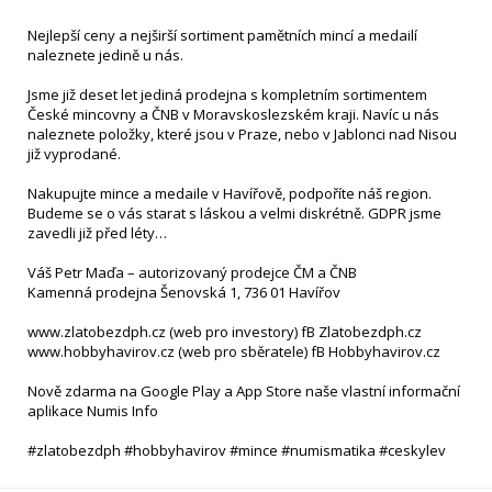
Nejlepší ceny a nejširší sortiment pamětních mincí a medailí
naleznete jedině u nás.
Jsme již deset let jediná prodejna s kompletním sortimentem
České mincovny a ČNB v Moravskoslezském kraji. Navíc u nás
naleznete položky, které jsou v Praze, nebo v Jablonci nad Nisou
již vyprodané.
Nakupujte mince a medaile v Havířově, podpoříte náš region.
Budeme se o vás starat s láskou a velmi diskrétně. GDPR jsme
zavedli již před léty…
Váš Petr Maďa – autorizovaný prodejce ČM a ČNB
Kamenná prodejna Šenovská 1, 736 01 Havířov
www.zlatobezdph.cz (web pro investory) fB Zlatobezdph.cz
www.hobbyhavirov.cz (web pro sběratele) fB Hobbyhavirov.cz
Nově zdarma na Google Play a App Store naše vlastní informační
aplikace Numis Info
#zlatobezdph #hobbyhavirov #mince #numismatika #ceskylev