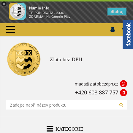
×
Numis Info
Stahuj
TRIPON DIGITAL s.r.o.
ZDARMA - Na Google Play
Zlato bez DPH
@
mada@zlatobezdph.cz
+420 608 887 757
KATEGORIE