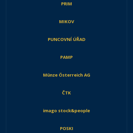
PRIM
MIKOV
PUNCOVNÍ ÚŘAD
PAMP
Münze Österreich AG
ČTK
imago stock&people
POSKI