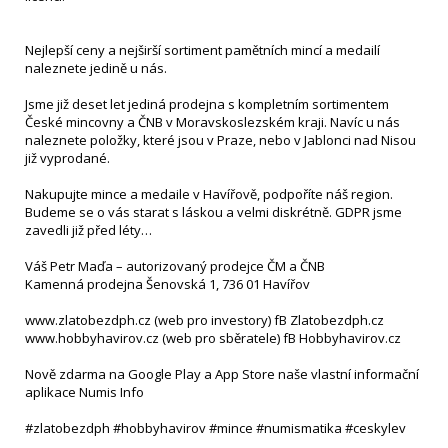
Nejlepší ceny a nejširší sortiment pamětních mincí a medailí
naleznete jedině u nás.
Jsme již deset let jediná prodejna s kompletním sortimentem
České mincovny a ČNB v Moravskoslezském kraji. Navíc u nás
naleznete položky, které jsou v Praze, nebo v Jablonci nad Nisou
již vyprodané.
Nakupujte mince a medaile v Havířově, podpoříte náš region.
Budeme se o vás starat s láskou a velmi diskrétně. GDPR jsme
zavedli již před léty…
Váš Petr Maďa – autorizovaný prodejce ČM a ČNB
Kamenná prodejna Šenovská 1, 736 01 Havířov
www.zlatobezdph.cz (web pro investory) fB Zlatobezdph.cz
www.hobbyhavirov.cz (web pro sběratele) fB Hobbyhavirov.cz
Nově zdarma na Google Play a App Store naše vlastní informační
aplikace Numis Info
#zlatobezdph #hobbyhavirov #mince #numismatika #ceskylev