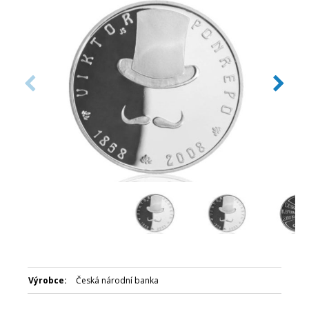
Číslovaná emise: Ne
Certifikát: Ano
Balení kapsle: Ano
Balení: Modrá plastová etue
Nominální hodnota: 200 Kč
Emitent: Česká národní banka
Výrobce:
Česká národní banka