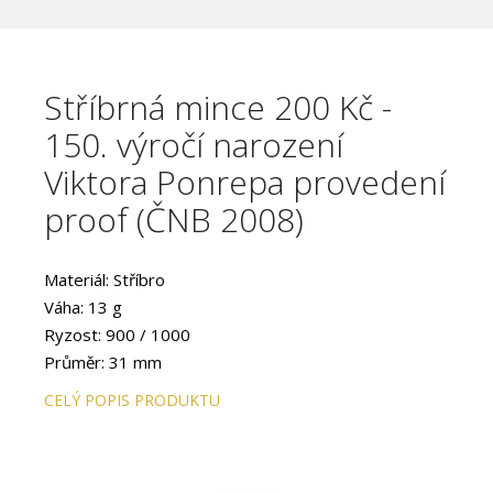
Stříbrná mince 200 Kč -
150. výročí narození
Viktora Ponrepa provedení
proof (ČNB 2008)
Materiál: Stříbro
Váha: 13 g
Ryzost: 900 / 1000
Průměr: 31 mm
Provedení: PROOF
CELÝ POPIS PRODUKTU
Hrana: Hladká s vlysem
Autor: Jan Smrž
Datum emise: květen 2008