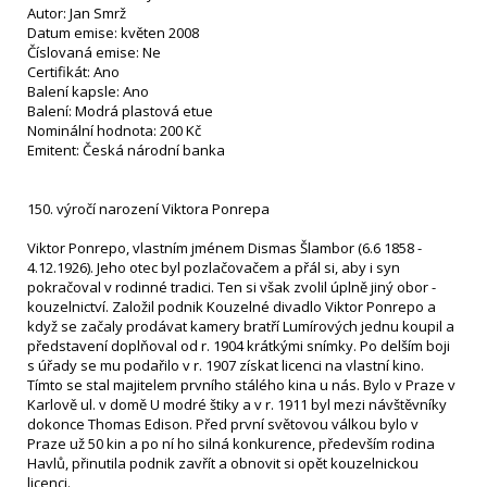
Autor: Jan Smrž
Datum emise: květen 2008
Číslovaná emise: Ne
Certifikát: Ano
Balení kapsle: Ano
Balení: Modrá plastová etue
Nominální hodnota: 200 Kč
Emitent: Česká národní banka
150. výročí narození Viktora Ponrepa
Viktor Ponrepo, vlastním jménem Dismas Šlambor (6.6 1858 -
4.12.1926). Jeho otec byl pozlačovačem a přál si, aby i syn
pokračoval v rodinné tradici. Ten si však zvolil úplně jiný obor -
kouzelnictví. Založil podnik Kouzelné divadlo Viktor Ponrepo a
když se začaly prodávat kamery bratří Lumírových jednu koupil a
představení doplňoval od r. 1904 krátkými snímky. Po delším boji
s úřady se mu podařilo v r. 1907 získat licenci na vlastní kino.
Tímto se stal majitelem prvního stálého kina u nás. Bylo v Praze v
Karlově ul. v domě U modré štiky a v r. 1911 byl mezi návštěvníky
dokonce Thomas Edison. Před první světovou válkou bylo v
Praze už 50 kin a po ní ho silná konkurence, především rodina
Havlů, přinutila podnik zavřít a obnovit si opět kouzelnickou
licenci.