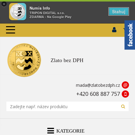
×
Numis Info
Stahuj
TRIPON DIGITAL s.r.o.
ZDARMA - Na Google Play
Zlato bez DPH
@
mada@zlatobezdph.cz
+420 608 887 757
KATEGORIE