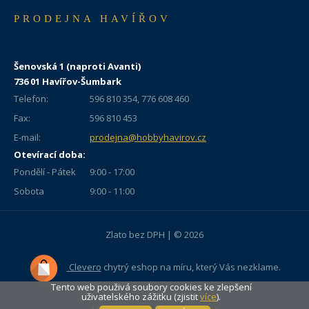
PRODEJNA HAVÍŘOV
Šenovská 1 (naproti Avanti)
736 01 Havířov-Šumbark
Telefon:
596 810 354, 776 608 460
Fax:
596 810 453
E-mail:
prodejna@hobbyhavirov.cz
Otevírací doba:
Pondělí - Pátek
9:00 - 17:00
Sobota
9:00 - 11:00
Zlato bez DPH | © 2026
Clevero
chytrý eshop na míru, který Vás nezklame.
Tento web použivá soubory cookies ke zlepšení
uživatelského zážitku (zjistit
více
).