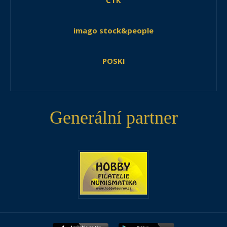
ČTK
imago stock&people
POSKI
Generální partner