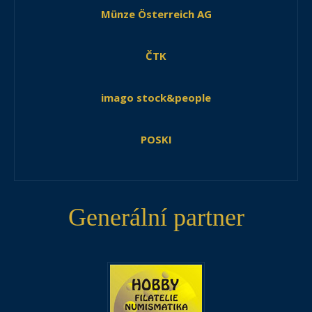
Münze Österreich AG
ČTK
imago stock&people
POSKI
Generální partner