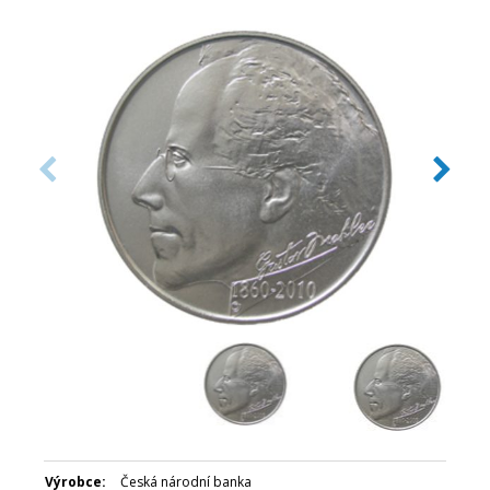
Autor reverzu: MgA. Josef Oplištil
Datum emise: červen 2010
Číslovaná emise: Ne
Certifikát: Ano
Balení: Kapsle
Nominální hodnota: 200 Kč
Emitent: Česká národní banka
Výrobce:
Česká národní banka