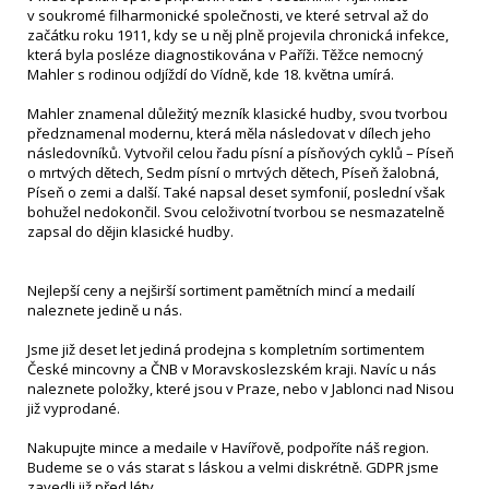
v soukromé filharmonické společnosti, ve které setrval až do
začátku roku 1911, kdy se u něj plně projevila chronická infekce,
která byla posléze diagnostikována v Paříži. Těžce nemocný
Mahler s rodinou odjíždí do Vídně, kde 18. května umírá.
Mahler znamenal důležitý mezník klasické hudby, svou tvorbou
předznamenal modernu, která měla následovat v dílech jeho
následovníků. Vytvořil celou řadu písní a písňových cyklů – Píseň
o mrtvých dětech, Sedm písní o mrtvých dětech, Píseň žalobná,
Píseň o zemi a další. Také napsal deset symfonií, poslední však
bohužel nedokončil. Svou celoživotní tvorbou se nesmazatelně
zapsal do dějin klasické hudby.
Nejlepší ceny a nejširší sortiment pamětních mincí a medailí
naleznete jedině u nás.
Jsme již deset let jediná prodejna s kompletním sortimentem
České mincovny a ČNB v Moravskoslezském kraji. Navíc u nás
naleznete položky, které jsou v Praze, nebo v Jablonci nad Nisou
již vyprodané.
Nakupujte mince a medaile v Havířově, podpoříte náš region.
Budeme se o vás starat s láskou a velmi diskrétně. GDPR jsme
zavedli již před léty…