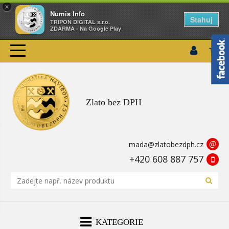
×
Numis Info
Stahuj
TRIPON DIGITAL s.r.o.
ZDARMA - Na Google Play
Zlato bez DPH
@
mada@zlatobezdph.cz
+420 608 887 757
KATEGORIE