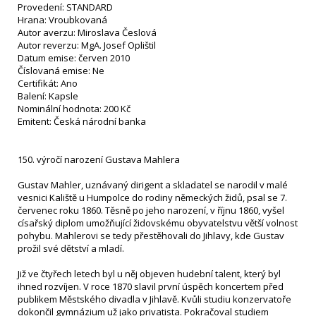
Provedení: STANDARD
Hrana: Vroubkovaná
Autor averzu: Miroslava Česlová
Autor reverzu: MgA. Josef Oplištil
Datum emise: červen 2010
Číslovaná emise: Ne
Certifikát: Ano
Balení: Kapsle
Nominální hodnota: 200 Kč
Emitent: Česká národní banka
150. výročí narození Gustava Mahlera
Gustav Mahler, uznávaný dirigent a skladatel se narodil v malé
vesnici Kaliště u Humpolce do rodiny německých židů, psal se 7.
červenec roku 1860. Těsně po jeho narození, v říjnu 1860, vyšel
císařský diplom umožňující židovskému obyvatelstvu větší volnost
pohybu. Mahlerovi se tedy přestěhovali do Jihlavy, kde Gustav
prožil své dětství a mladí.
Již ve čtyřech letech byl u něj objeven hudební talent, který byl
ihned rozvíjen. V roce 1870 slavil první úspěch koncertem před
publikem Městského divadla v Jihlavě. Kvůli studiu konzervatoře
dokončil gymnázium už jako privatista. Pokračoval studiem