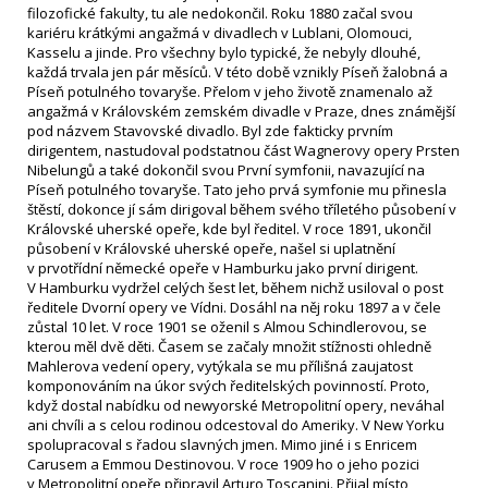
filozofické fakulty, tu ale nedokončil. Roku 1880 začal svou
kariéru krátkými angažmá v divadlech v Lublani, Olomouci,
Kasselu a jinde. Pro všechny bylo typické, že nebyly dlouhé,
každá trvala jen pár měsíců. V této době vznikly Píseň žalobná a
Píseň potulného tovaryše. Přelom v jeho životě znamenalo až
angažmá v Královském zemském divadle v Praze, dnes známější
pod názvem Stavovské divadlo. Byl zde fakticky prvním
dirigentem, nastudoval podstatnou část Wagnerovy opery Prsten
Nibelungů a také dokončil svou První symfonii, navazující na
Píseň potulného tovaryše. Tato jeho prvá symfonie mu přinesla
štěstí, dokonce jí sám dirigoval během svého tříletého působení v
Královské uherské opeře, kde byl ředitel. V roce 1891, ukončil
působení v Královské uherské opeře, našel si uplatnění
v prvotřídní německé opeře v Hamburku jako první dirigent.
V Hamburku vydržel celých šest let, během nichž usiloval o post
ředitele Dvorní opery ve Vídni. Dosáhl na něj roku 1897 a v čele
zůstal 10 let. V roce 1901 se oženil s Almou Schindlerovou, se
kterou měl dvě děti. Časem se začaly množit stížnosti ohledně
Mahlerova vedení opery, vytýkala se mu přílišná zaujatost
komponováním na úkor svých ředitelských povinností. Proto,
když dostal nabídku od newyorské Metropolitní opery, neváhal
ani chvíli a s celou rodinou odcestoval do Ameriky. V New Yorku
spolupracoval s řadou slavných jmen. Mimo jiné i s Enricem
Carusem a Emmou Destinovou. V roce 1909 ho o jeho pozici
v Metropolitní opeře připravil Arturo Toscanini. Přijal místo