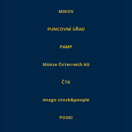
MIKOV
PUNCOVNÍ ÚŘAD
PAMP
Münze Österreich AG
ČTK
imago stock&people
POSKI