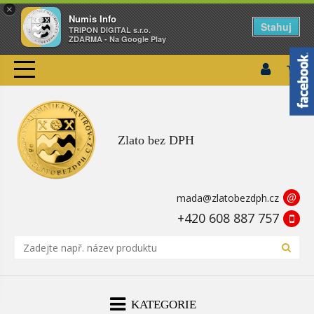
×
Numis Info
Stahuj
TRIPON DIGITAL s.r.o.
ZDARMA - Na Google Play
Zlato bez DPH
@
mada@zlatobezdph.cz
+420 608 887 757
KATEGORIE