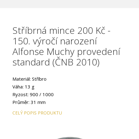
Stříbrná mince 200 Kč -
150. výročí narození
Alfonse Muchy provedení
standard (ČNB 2010)
Materiál: Stříbro
Váha: 13 g
Ryzost: 900 / 1000
Průměr: 31 mm
Provedení: STANDARD
CELÝ POPIS PRODUKTU
Hrana: Vroubkovaná
Autor: akademický sochař Ivan Řehák
Datum emise: červen 2010