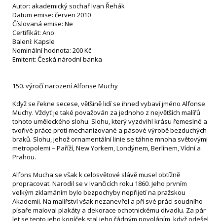
Autor: akademický sochař Ivan Řehák
Datum emise: červen 2010
Číslovaná emise: Ne
Certifikát: Ano
Balení: Kapsle
Nominální hodnota: 200 Kč
Emitent: Česká národní banka
150. výročí narození Alfonse Muchy
Když se řekne secese, většině lidí se ihned vybaví jméno Alfonse
Muchy. Vždyť je také považován za jednoho z největších malířů
tohoto uměleckého slohu. Slohu, který vyzdvihl krásu řemeslné a
tvořivé práce proti mechanizované a pásové výrobě bezduchých
braků. Slohu, jehož ornamentální linie se táhne mnoha světovými
metropolemi – Paříží, New Yorkem, Londýnem, Berlínem, Vídní a
Prahou.
Alfons Mucha se však k celosvětové slávě musel obtížně
propracovat. Narodil se v Ivančicích roku 1860. Jeho prvním
velkým zklamáním bylo bezpochyby nepřijetí na pražskou
Akademii. Na malířství však nezanevřel a při své práci soudního
písaře maloval plakáty a dekorace ochotnickému divadlu. Za pár
let se tento jeho koníček stal jeho řádným povoláním, když odešel