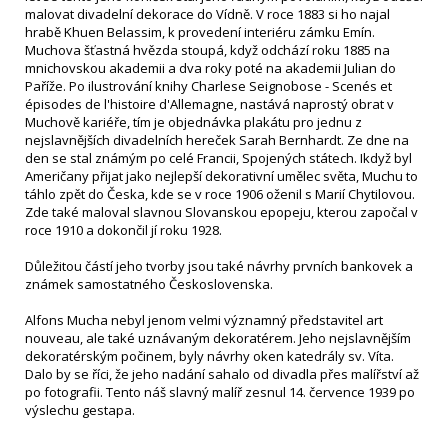
malovat divadelní dekorace do Vídně. V roce 1883 si ho najal
hrabě Khuen Belassim, k provedení interiéru zámku Emín.
Muchova šťastná hvězda stoupá, když odchází roku 1885 na
mnichovskou akademii a dva roky poté na akademii Julian do
Paříže. Po ilustrování knihy Charlese Seignobose - Scenés et
épisodes de l'histoire d'Allemagne, nastává naprostý obrat v
Muchově kariéře, tím je objednávka plakátu pro jednu z
nejslavnějších divadelních hereček Sarah Bernhardt. Ze dne na
den se stal známým po celé Francii, Spojených státech. Ikdyž byl
Američany přijat jako nejlepší dekorativní umělec světa, Muchu to
táhlo zpět do Česka, kde se v roce 1906 oženil s Marií Chytilovou.
Zde také maloval slavnou Slovanskou epopeju, kterou započal v
roce 1910 a dokončil jí roku 1928.
Důležitou částí jeho tvorby jsou také návrhy prvních bankovek a
známek samostatného Československa.
Alfons Mucha nebyl jenom velmi významný představitel art
nouveau, ale také uznávaným dekoratérem. Jeho nejslavnějším
dekoratérským počinem, byly návrhy oken katedrály sv. Víta.
Dalo by se říci, že jeho nadání sahalo od divadla přes malířství až
po fotografii. Tento náš slavný malíř zesnul 14. července 1939 po
výslechu gestapa.