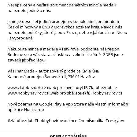
Nejlepší ceny a nejširší sortiment pamětních mincí a medailí
naleznete jedině u nás.
Jsme již deset let jediná prodejna s kompletním sortimentem
České mincovny a ČNB v Moravskoslezském kraji. Navíc u nás
naleznete položky, které jsou v Praze, nebo v Jablonci nad Nisou
již vyprodané.
Nakupujte mince a medaile v Havířově, podpoříte náš region.
Budeme se o vás starat s láskou a velmi diskrétně. GDPR jsme
zavedli již před léty…
Váš Petr Maďa – autorizovaný prodejce ČM a ČNB
Kamenná prodejna Šenovská 1, 736 01 Havířov
www.zlatobezdph.cz (web pro investory) fB Zlatobezdph.cz
www.hobbyhavirov.cz (web pro sběratele) fB Hobbyhavirov.cz
Nově zdarma na Google Play a App Store naše vlastní informační
aplikace Numis Info
#zlatobezdph #hobbyhavirov #mince #numismatika #ceskylev
ODESLAT ZNÁMÉMU