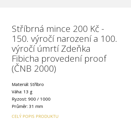
Stříbrná mince 200 Kč -
150. výročí narození a 100.
výročí úmrtí Zdeňka
Fibicha provedení proof
(ČNB 2000)
Materiál: Stříbro
Váha: 13 g
Ryzost: 900 / 1000
Průměr: 31 mm
Provedení: PROOF
CELÝ POPIS PRODUKTU
Hrana: Hladká s vlysem
Autor: akademický sochař Vladimír Oppl