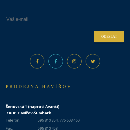
ODESLAT
PRODEJNA HAVÍŘOV
Šenovská 1 (naproti Avanti)
736 01 Havířov-Šumbark
Telefon:
596 810 354, 776 608 460
Fax:
596 810 453