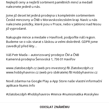
Nejlepší ceny a nejširší sortiment pamětních mincí a medailí
naleznete jedině u nás.
Jsme již deset let jediná prodejna s kompletním sortimentem
České mincovny a ČNB v Moravskoslezském kraji. Navíc u nás
naleznete položky, které jsou v Praze, nebo v Jablonci nad Nisou
již vyprodané.
Nakupujte mince a medaile v Havířově, podpoříte náš region.
Budeme se o vás starat s láskou a velmi diskrétně. GDPR jsme
zavedli již před léty…
Váš Petr Maďa – autorizovaný prodejce ČM a ČNB
Kamenná prodejna Šenovská 1, 736 01 Havířov
www.zlatobezdph.cz (web pro investory) fB Zlatobezdph.cz
www.hobbyhavirov.cz (web pro sběratele) fB Hobbyhavirov.cz
Nově zdarma na Google Play a App Store naše vlastní informační
aplikace Numis Info
#zlatobezdph #hobbyhavirov #mince #numismatika #ceskylev
ODESLAT ZNÁMÉMU