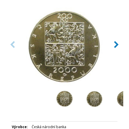
Datum emise: říjen 2000
Číslovaná emise: Ne
Certifikát: Ano
Balení kapsle: Modrá plastová etue
Nominální hodnota: 200 Kč
Emitent: Česká národní banka
Výrobce:
Česká národní banka