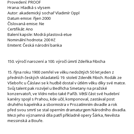
Provedení: PROOF
Hrana: Hladká s vlysem
Autor: akademický sochař Vladimír Oppl
Datum emise: říjen 2000
Číslovaná emise: Ne
Certifikát: Ano
Balení kapsle: Modrá plastová etue
Nominální hodnota: 200 Kč
Emitent: Česká národní banka
150. výročí narození a 100. výročí úmrtí Zdeňka Fibicha
15. října roku 1900 zemřel ve věku nedožitých 50 let jeden z
předních českých skladatelů 19. století Zdeněk Fibich. Rodák ze
Všebořic u Čáslavi se k hudbě dostal v útlém věku díky své matce.
Svůj talent pak rozvíjel u Bedřicha Smetany na pražské
konzervatoři, ve Vídni nebo také Paříži. Větší část své hudební
kariéry spojil s Prahou, kde učil, komponoval, zastával post
druhého kapelníka a sbormistra v Prozatímním divadle a rok
před svou smrtí se stal operním dramaturgem Národního divadla.
Mezi jeho významná díla patří příkladně opery Šárka, Nevěsta
messinská a Bouře.