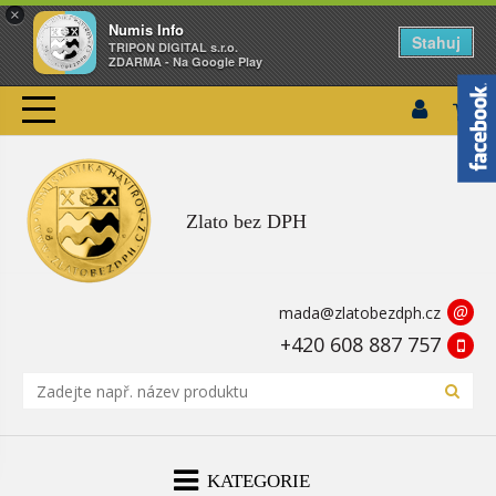
×
Numis Info
Stahuj
TRIPON DIGITAL s.r.o.
ZDARMA - Na Google Play
Zlato bez DPH
@
mada@zlatobezdph.cz
+420 608 887 757
KATEGORIE