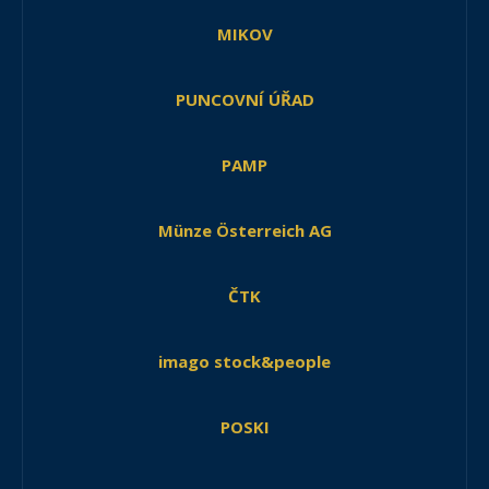
MIKOV
PUNCOVNÍ ÚŘAD
PAMP
Münze Österreich AG
ČTK
imago stock&people
POSKI