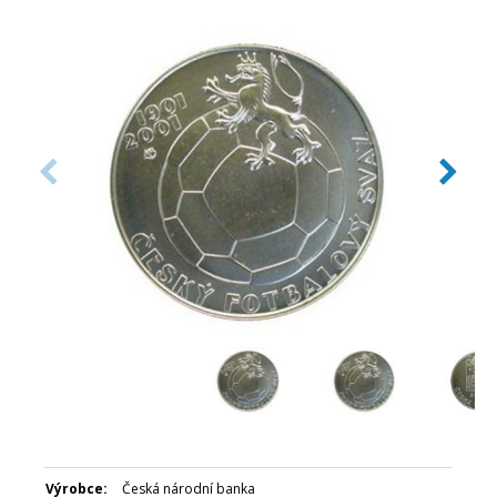
Datum emise: září 2001
Číslovaná emise: Ne
Certifikát: Ano
Balení: Kapsle
Nominální hodnota: 200 Kč
Emitent: Česká národní banka
Výrobce:
Česká národní banka