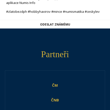
aplikace Numis Info
#zlatobezdph #hobbyhavirov #mince #numismatika #ceskylev
ODESLAT ZNÁMÉMU
Partneři
ČM
ČNB