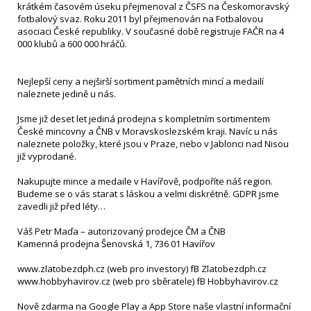
krátkém časovém úseku přejmenoval z ČSFS na Českomoravský
fotbalový svaz. Roku 2011 byl přejmenován na Fotbalovou
asociaci České republiky. V současné době registruje FAČR na 4
000 klubů a 600 000 hráčů.
Nejlepší ceny a nejširší sortiment pamětních mincí a medailí
naleznete jedině u nás.
Jsme již deset let jediná prodejna s kompletním sortimentem
České mincovny a ČNB v Moravskoslezském kraji. Navíc u nás
naleznete položky, které jsou v Praze, nebo v Jablonci nad Nisou
již vyprodané.
Nakupujte mince a medaile v Havířově, podpoříte náš region.
Budeme se o vás starat s láskou a velmi diskrétně. GDPR jsme
zavedli již před léty…
Váš Petr Maďa – autorizovaný prodejce ČM a ČNB
Kamenná prodejna Šenovská 1, 736 01 Havířov
www.zlatobezdph.cz (web pro investory) fB Zlatobezdph.cz
www.hobbyhavirov.cz (web pro sběratele) fB Hobbyhavirov.cz
Nově zdarma na Google Play a App Store naše vlastní informační