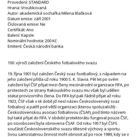
Provedení: STANDARD
Hrana: Vroubkovaná
Autor: akademická sochařka Milena Blašková
Datum emise: září 2001
Číslovaná emise: Ne
Certifikát: Ano
Balení: Kapsle
Nominální hodnota: 200 Kč
Emitent: Česká národní banka
100. výročí založení Českého fotbalového svazu
19. října 1901 byl založen Český svaz footballový, s nápadem na
jeho založení přišla už roku 1900 S. K. Slavia. Pět let po svém
založení byl ČSF přijat mezi členy mezinárodní organizace FIFA, po
protestech ze strany Rakouského svazu mu však byl udělen
statut provizorního člena. Do FIFA byl pak řádně přijat až roku
1923, ČSF však v té době již nesl název Československý svaz
fotbalový a patřil pod větší organizaci (kterou spoluzaložil) -
Československou asociaci fotbalovou (ČSAF), pod tímto názvem
byl také přijat do FIFA. V období protektorátu fungoval pouze ČSF,
po osvobození byla obnovena ČSAF. Od roku 1957 byl ČSFS
součástí Československého svazu tělesné výchovy a sportu.
Svou samostatnou činnost mohl obnovit až po roce 1989, kdy se v