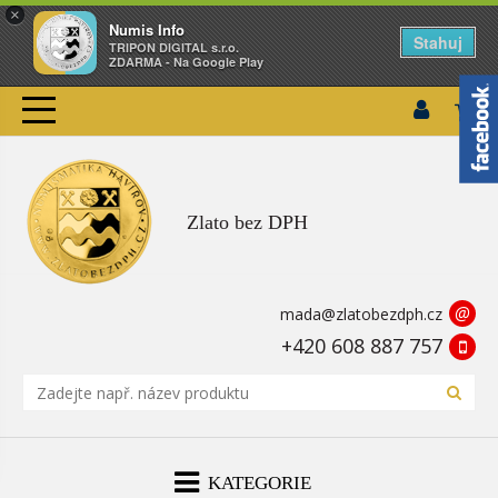
×
Numis Info
Stahuj
TRIPON DIGITAL s.r.o.
ZDARMA - Na Google Play
Zlato bez DPH
@
mada@zlatobezdph.cz
+420 608 887 757
KATEGORIE