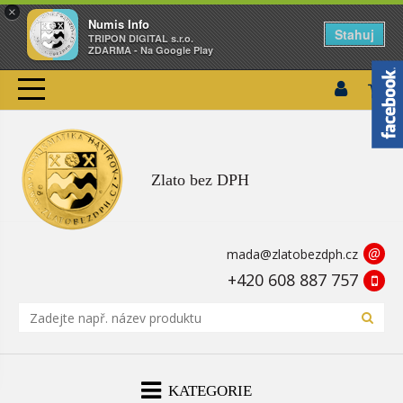
×
Numis Info
Stahuj
TRIPON DIGITAL s.r.o.
ZDARMA - Na Google Play
Zlato bez DPH
@
mada@zlatobezdph.cz
+420 608 887 757
KATEGORIE