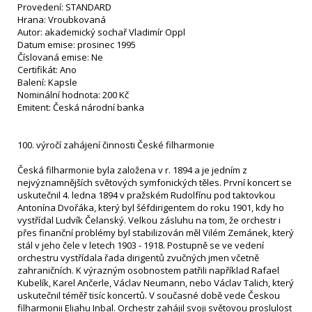
Provedení: STANDARD
Hrana: Vroubkovaná
Autor: akademický sochař Vladimír Oppl
Datum emise: prosinec 1995
Číslovaná emise: Ne
Certifikát: Ano
Balení: Kapsle
Nominální hodnota: 200 Kč
Emitent: Česká národní banka
100. výročí zahájení činnosti České filharmonie
Česká filharmonie byla založena v r. 1894 a je jedním z
nejvýznamnějších světových symfonických těles. První koncert se
uskutečnil 4. ledna 1894 v pražském Rudolfínu pod taktovkou
Antonína Dvořáka, který byl šéfdirigentem do roku 1901, kdy ho
vystřídal Ludvík Čelanský. Velkou zásluhu na tom, že orchestr i
přes finanční problémy byl stabilizován měl Vilém Zemánek, který
stál v jeho čele v letech 1903 - 1918. Postupně se ve vedení
orchestru vystřídala řada dirigentů zvučných jmen včetně
zahraničních. K výrazným osobnostem patřili například Rafael
Kubelík, Karel Ančerle, Václav Neumann, nebo Václav Talich, který
uskutečnil téměř tisíc koncertů. V současné době vede Českou
filharmonii Eliahu Inbal. Orchestr zahájil svoji světovou proslulost