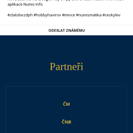
aplikace Numis Info
#zlatobezdph #hobbyhavirov #mince #numismatika #ceskylev
ODESLAT ZNÁMÉMU
Partneři
ČM
ČNB