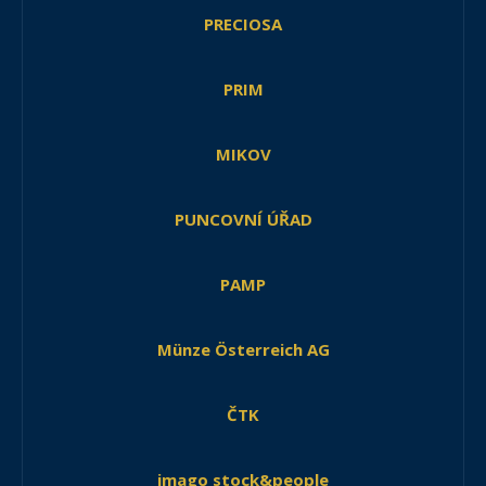
PRECIOSA
PRIM
MIKOV
PUNCOVNÍ ÚŘAD
PAMP
Münze Österreich AG
ČTK
imago stock&people