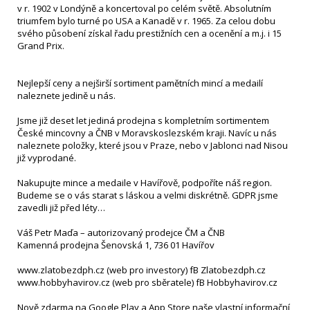
v r. 1902 v Londýně a koncertoval po celém světě. Absolutním
triumfem bylo turné po USA a Kanadě v r. 1965. Za celou dobu
svého působení získal řadu prestižních cen a ocenění a m.j. i 15
Grand Prix.
Nejlepší ceny a nejširší sortiment pamětních mincí a medailí
naleznete jedině u nás.
Jsme již deset let jediná prodejna s kompletním sortimentem
České mincovny a ČNB v Moravskoslezském kraji. Navíc u nás
naleznete položky, které jsou v Praze, nebo v Jablonci nad Nisou
již vyprodané.
Nakupujte mince a medaile v Havířově, podpoříte náš region.
Budeme se o vás starat s láskou a velmi diskrétně. GDPR jsme
zavedli již před léty…
Váš Petr Maďa – autorizovaný prodejce ČM a ČNB
Kamenná prodejna Šenovská 1, 736 01 Havířov
www.zlatobezdph.cz (web pro investory) fB Zlatobezdph.cz
www.hobbyhavirov.cz (web pro sběratele) fB Hobbyhavirov.cz
Nově zdarma na Google Play a App Store naše vlastní informační