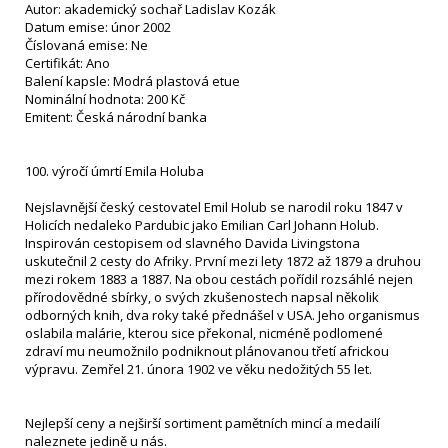
Autor: akademický sochař Ladislav Kozák
Datum emise: únor 2002
Číslovaná emise: Ne
Certifikát: Ano
Balení kapsle: Modrá plastová etue
Nominální hodnota: 200 Kč
Emitent: Česká národní banka
100. výročí úmrtí Emila Holuba
Nejslavnější český cestovatel Emil Holub se narodil roku 1847 v
Holicích nedaleko Pardubic jako Emilian Carl Johann Holub.
Inspirován cestopisem od slavného Davida Livingstona
uskutečnil 2 cesty do Afriky. První mezi lety 1872 až 1879 a druhou
mezi rokem 1883 a 1887. Na obou cestách pořídil rozsáhlé nejen
přírodovědné sbírky, o svých zkušenostech napsal několik
odborných knih, dva roky také přednášel v USA. Jeho organismus
oslabila malárie, kterou sice překonal, nicméně podlomené
zdraví mu neumožnilo podniknout plánovanou třetí africkou
výpravu. Zemřel 21. února 1902 ve věku nedožitých 55 let.
Nejlepší ceny a nejširší sortiment pamětních mincí a medailí
naleznete jedině u nás.