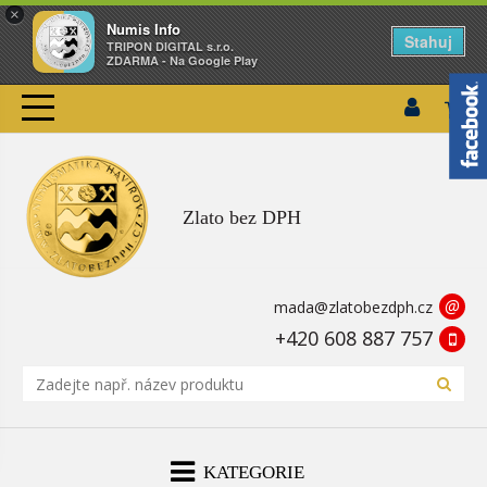
×
Numis Info
Stahuj
TRIPON DIGITAL s.r.o.
ZDARMA - Na Google Play
Zlato bez DPH
@
mada@zlatobezdph.cz
+420 608 887 757
KATEGORIE