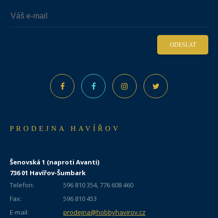
ODESLAT
PRODEJNA HAVÍŘOV
Šenovská 1 (naproti Avanti)
736 01 Havířov-Šumbark
Telefon:
596 810 354, 776 608 460
Fax:
596 810 453
E-mail:
prodejna@hobbyhavirov.cz