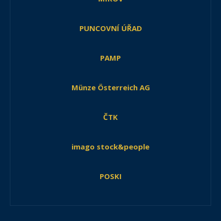
PUNCOVNÍ ÚŘAD
PAMP
Münze Österreich AG
ČTK
imago stock&people
POSKI