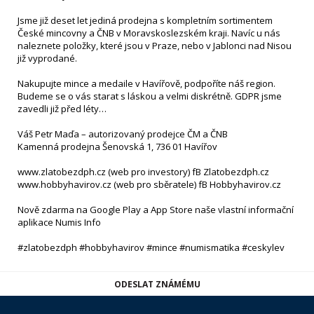
Jsme již deset let jediná prodejna s kompletním sortimentem
České mincovny a ČNB v Moravskoslezském kraji. Navíc u nás
naleznete položky, které jsou v Praze, nebo v Jablonci nad Nisou
již vyprodané.
Nakupujte mince a medaile v Havířově, podpoříte náš region.
Budeme se o vás starat s láskou a velmi diskrétně. GDPR jsme
zavedli již před léty…
Váš Petr Maďa – autorizovaný prodejce ČM a ČNB
Kamenná prodejna Šenovská 1, 736 01 Havířov
www.zlatobezdph.cz (web pro investory) fB Zlatobezdph.cz
www.hobbyhavirov.cz (web pro sběratele) fB Hobbyhavirov.cz
Nově zdarma na Google Play a App Store naše vlastní informační
aplikace Numis Info
#zlatobezdph #hobbyhavirov #mince #numismatika #ceskylev
ODESLAT ZNÁMÉMU