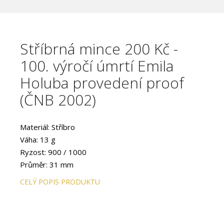
Stříbrná mince 200 Kč -
100. výročí úmrtí Emila
Holuba provedení proof
(ČNB 2002)
Materiál: Stříbro
Váha: 13 g
Ryzost: 900 / 1000
Průměr: 31 mm
Provedení: PROOF
CELÝ POPIS PRODUKTU
Hrana: Hladká s vlysem
Autor: akademický sochař Ladislav Kozák
Datum emise: únor 2002