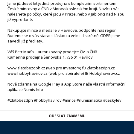
Jsme již deset let jediná prodejna s kompletním sortimentem
České mincovny a ČNB v Moravskoslezském kraji. Navíc u nás
naleznete položky, které jsou v Praze, nebo v Jablonci nad Nisou
již vyprodané.
Nakupujte mince a medaile v Havířově, podpoříte náš region.
Budeme se o vás starat s láskou a velmi diskrétně. GDPR jsme
zavedli již před léty…
Váš Petr Maďa – autorizovaný prodejce ČM a ČNB
Kamenná prodejna Šenovská 1, 736 01 Havířov
www.zlatobezdph.cz (web pro investory) fB Zlatobezdph.cz
www.hobbyhavirov.cz (web pro sběratele) fB Hobbyhavirov.cz
Nově zdarma na Google Play a App Store naše vlastní informační
aplikace Numis Info
#zlatobezdph #hobbyhavirov #mince #numismatika #ceskylev
ODESLAT ZNÁMÉMU