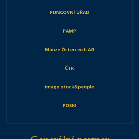
PUNCOVNÍ ÚŘAD
PAMP
Münze Österreich AG
ČTK
imago stock&people
POSKI