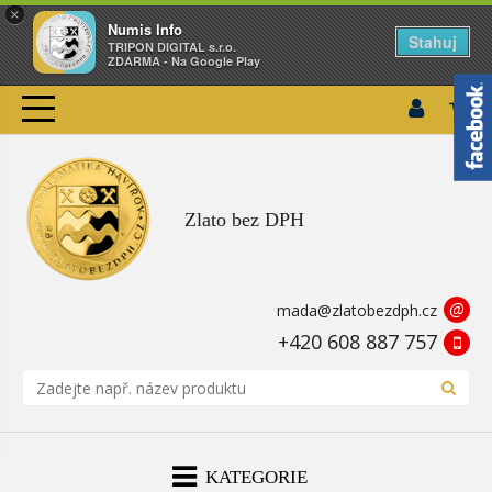
×
Numis Info
Stahuj
TRIPON DIGITAL s.r.o.
ZDARMA - Na Google Play
Zlato bez DPH
@
mada@zlatobezdph.cz
+420 608 887 757
KATEGORIE