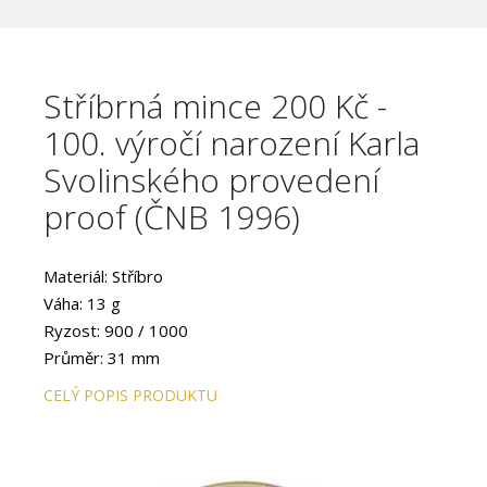
Stříbrná mince 200 Kč -
100. výročí narození Karla
Svolinského provedení
proof (ČNB 1996)
Materiál: Stříbro
Váha: 13 g
Ryzost: 900 / 1000
Průměr: 31 mm
Provedení: PROOF
CELÝ POPIS PRODUKTU
Hrana: Hladká s vlysem
Autor: akademický sochař Vladimír Oppl
Datum emise: leden 1996