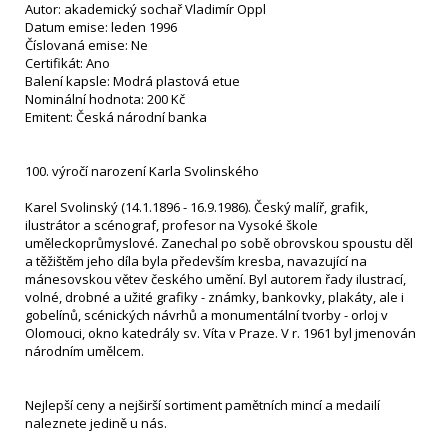
Autor: akademický sochař Vladimír Oppl
Datum emise: leden 1996
Číslovaná emise: Ne
Certifikát: Ano
Balení kapsle: Modrá plastová etue
Nominální hodnota: 200 Kč
Emitent: Česká národní banka
100. výročí narození Karla Svolinského
Karel Svolinský (14.1.1896 - 16.9.1986). Český malíř, grafik,
ilustrátor a scénograf, profesor na Vysoké škole
uměleckoprůmyslové. Zanechal po sobě obrovskou spoustu děl
a těžištěm jeho díla byla především kresba, navazující na
mánesovskou větev českého umění. Byl autorem řady ilustrací,
volné, drobné a užité grafiky - známky, bankovky, plakáty, ale i
gobelínů, scénických návrhů a monumentální tvorby - orloj v
Olomouci, okno katedrály sv. Víta v Praze. V r. 1961 byl jmenován
národním umělcem.
Nejlepší ceny a nejširší sortiment pamětních mincí a medailí
naleznete jedině u nás.