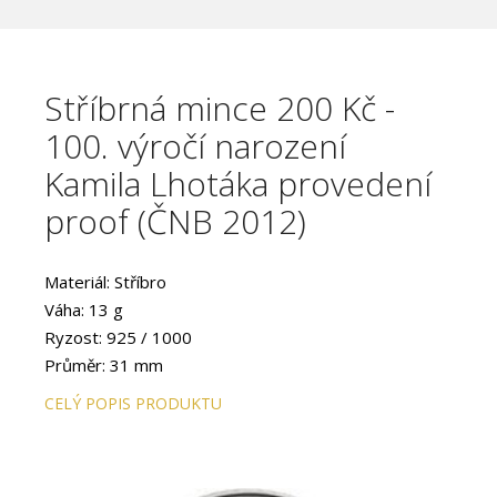
Stříbrná mince 200 Kč -
100. výročí narození
Kamila Lhotáka provedení
proof (ČNB 2012)
Materiál: Stříbro
Váha: 13 g
Ryzost: 925 / 1000
Průměr: 31 mm
Provedení: PROOF
CELÝ POPIS PRODUKTU
Hrana: Hladká s vlysem
Autor: Tereza Eisnerová
Datum emise: červen 2012