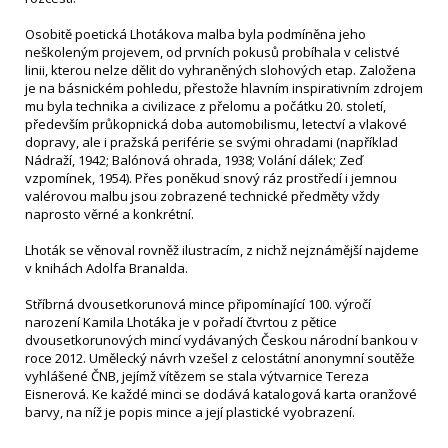
Osobitě poetická Lhotákova malba byla podmíněna jeho
neškoleným projevem, od prvních pokusů probíhala v celistvé
linii, kterou nelze dělit do vyhraněných slohových etap. Založena
je na básnickém pohledu, přestože hlavním inspirativním zdrojem
mu byla technika a civilizace z přelomu a počátku 20. století,
především průkopnická doba automobilismu, letectví a vlakové
dopravy, ale i pražská periférie se svými ohradami (například
Nádraží, 1942; Balónová ohrada, 1938; Volání dálek; Zeď
vzpomínek, 1954). Přes poněkud snový ráz prostředí i jemnou
valérovou malbu jsou zobrazené technické předměty vždy
naprosto věrné a konkrétní.
Lhoták se věnoval rovněž ilustracím, z nichž nejznámější najdeme
v knihách Adolfa Branalda.
Stříbrná dvousetkorunová mince připomínající 100. výročí
narození Kamila Lhotáka je v pořadí čtvrtou z pětice
dvousetkorunových mincí vydávaných Českou národní bankou v
roce 2012. Umělecký návrh vzešel z celostátní anonymní soutěže
vyhlášené ČNB, jejímž vítězem se stala výtvarnice Tereza
Eisnerová. Ke každé minci se dodává katalogová karta oranžové
barvy, na níž je popis mince a její plastické vyobrazení.