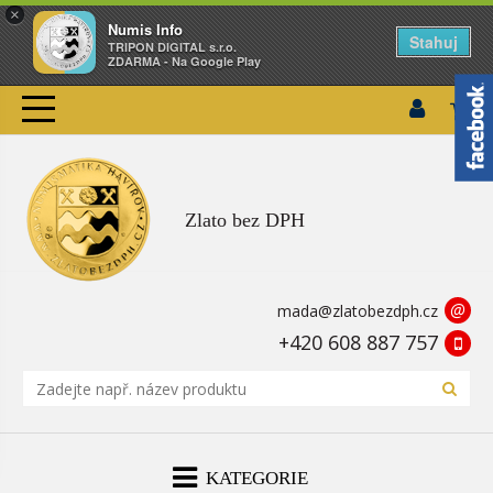
×
Numis Info
Stahuj
TRIPON DIGITAL s.r.o.
ZDARMA - Na Google Play
Zlato bez DPH
@
mada@zlatobezdph.cz
+420 608 887 757
KATEGORIE