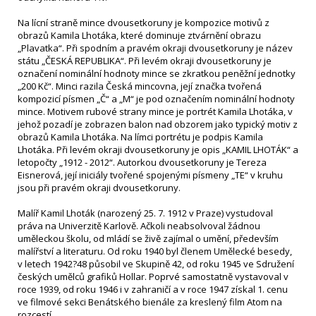
Na lícní straně mince dvousetkoruny je kompozice motivů z
obrazů Kamila Lhotáka, které dominuje ztvárnění obrazu
„Plavatka“. Při spodním a pravém okraji dvousetkoruny je název
státu „ČESKÁ REPUBLIKA“. Při levém okraji dvousetkoruny je
označení nominální hodnoty mince se zkratkou peněžní jednotky
„200 Kč“. Minci razila Česká mincovna, její značka tvořená
kompozicí písmen „Č“ a „M“ je pod označením nominální hodnoty
mince. Motivem rubové strany mince je portrét Kamila Lhotáka, v
jehož pozadí je zobrazen balon nad obzorem jako typický motiv z
obrazů Kamila Lhotáka. Na límci portrétu je podpis Kamila
Lhotáka. Při levém okraji dvousetkoruny je opis „KAMIL LHOTÁK“ a
letopočty „1912 - 2012“. Autorkou dvousetkoruny je Tereza
Eisnerová, její iniciály tvořené spojenými písmeny „TE“ v kruhu
jsou při pravém okraji dvousetkoruny.
Malíř Kamil Lhoták (narozený 25. 7. 1912 v Praze) vystudoval
práva na Univerzitě Karlově. Ačkoli neabsolvoval žádnou
uměleckou školu, od mládí se živě zajímal o umění, především
malířství a literaturu. Od roku 1940 byl členem Umělecké besedy,
v letech 1942?48 působil ve Skupině 42, od roku 1945 ve Sdružení
českých umělců grafiků Hollar. Poprvé samostatně vystavoval v
roce 1939, od roku 1946 i v zahraničí a v roce 1947 získal 1. cenu
ve filmové sekci Benátského bienále za kreslený film Atom na
rozcestí.