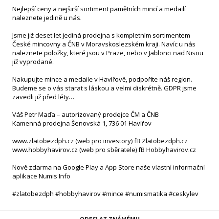
Nejlepší ceny a nejširší sortiment pamětních mincí a medailí
naleznete jedině u nás.
Jsme již deset let jediná prodejna s kompletním sortimentem
České mincovny a ČNB v Moravskoslezském kraji. Navíc u nás
naleznete položky, které jsou v Praze, nebo v Jablonci nad Nisou
již vyprodané.
Nakupujte mince a medaile v Havířově, podpoříte náš region.
Budeme se o vás starat s láskou a velmi diskrétně. GDPR jsme
zavedli již před léty…
Váš Petr Maďa – autorizovaný prodejce ČM a ČNB
Kamenná prodejna Šenovská 1, 736 01 Havířov
www.zlatobezdph.cz (web pro investory) fB Zlatobezdph.cz
www.hobbyhavirov.cz (web pro sběratele) fB Hobbyhavirov.cz
Nově zdarma na Google Play a App Store naše vlastní informační
aplikace Numis Info
#zlatobezdph #hobbyhavirov #mince #numismatika #ceskylev