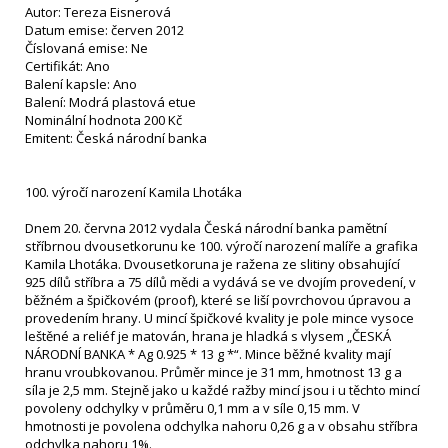
Autor: Tereza Eisnerová
Datum emise: červen 2012
Číslovaná emise: Ne
Certifikát: Ano
Balení kapsle: Ano
Balení: Modrá plastová etue
Nominální hodnota 200 Kč
Emitent: Česká národní banka
100. výročí narození Kamila Lhotáka
Dnem 20. června 2012 vydala Česká národní banka pamětní
stříbrnou dvousetkorunu ke 100. výročí narození malíře a grafika
Kamila Lhotáka. Dvousetkoruna je ražena ze slitiny obsahující
925 dílů stříbra a 75 dílů mědi a vydává se ve dvojím provedení, v
běžném a špičkovém (proof), které se liší povrchovou úpravou a
provedením hrany. U mincí špičkové kvality je pole mince vysoce
leštěné a reliéf je matován, hrana je hladká s vlysem „ČESKÁ
NÁRODNÍ BANKA * Ag 0.925 * 13 g *“. Mince běžné kvality mají
hranu vroubkovanou. Průměr mince je 31 mm, hmotnost 13 g a
síla je 2,5 mm. Stejně jako u každé ražby mincí jsou i u těchto mincí
povoleny odchylky v průměru 0,1 mm a v síle 0,15 mm. V
hmotnosti je povolena odchylka nahoru 0,26 g a v obsahu stříbra
odchylka nahoru 1%.