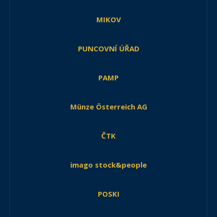
MIKOV
PUNCOVNÍ ÚŘAD
PAMP
Münze Österreich AG
ČTK
imago stock&people
POSKI