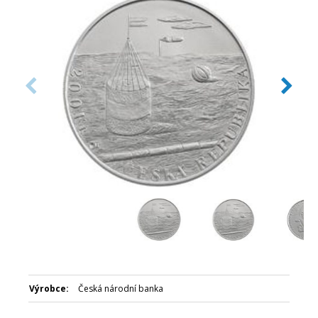
Číslovaná emise: Ne
Certifikát: Ano
Balení kapsle: Ano
Balení: Modrá plastová etue
Nominální hodnota 200 Kč
Emitent: Česká národní banka
Výrobce:
Česká národní banka