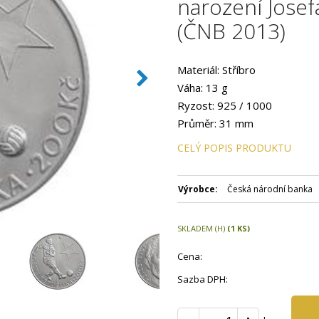
narození Josef
(ČNB 2013)
Materiál: Stříbro
Váha: 13 g
Ryzost: 925 / 1000
Průměr: 31 mm
Provedení: PROOF
CELÝ POPIS PRODUKTU
Hrana: Hladká s vlysem
Autor: Mgr. Petr Horák
Výrobce:
Česká národní banka
Datum emise: září 2013
Číslovaná emise: Ne
Certifikát: Ano
SKLADEM (H)
(1 KS)
Balení kapsle: Ano
Cena:
Balení: Modrá plastová etue
Sazba DPH:
Nominální hodnota 200 Kč
Emitent: Česká národní bank