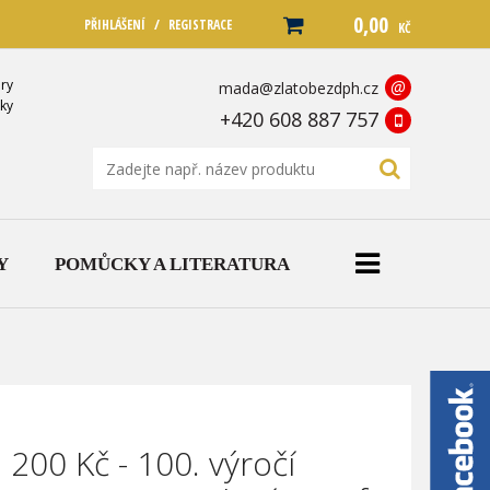
0,00
/
PŘIHLÁŠENÍ
REGISTRACE
KČ
ry
@
mada@zlatobezdph.cz
ky
+420 608 887 757
Y
POMŮCKY A LITERATURA
 200 Kč - 100. výročí