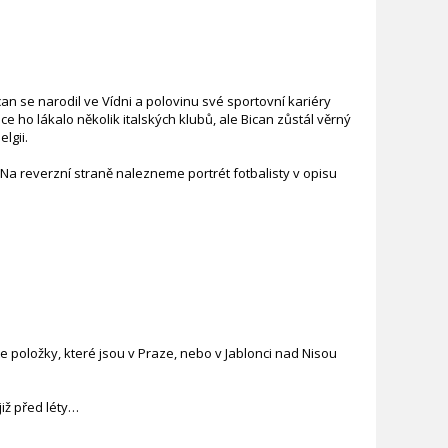
n se narodil ve Vídni a polovinu své sportovní kariéry
e ho lákalo několik italských klubů, ale Bican zůstál věrný
lgii.
Na reverzní straně nalezneme portrét fotbalisty v opisu
 položky, které jsou v Praze, nebo v Jablonci nad Nisou
iž před léty…