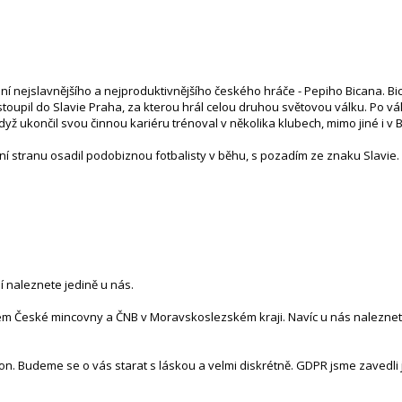
nejslavnějšího a nejproduktivnějšího českého hráče - Pepiho Bicana. Bica
toupil do Slavie Praha, za kterou hrál celou druhou světovou válku. Po válc
yž ukončil svou činnou kariéru trénoval v několika klubech, mimo jiné i v Be
í stranu osadil podobiznou fotbalisty v běhu, s pozadím ze znaku Slavie. 
lí naleznete jedině u nás.
tem České mincovny a ČNB v Moravskoslezském kraji. Navíc u nás naleznete
n. Budeme se o vás starat s láskou a velmi diskrétně. GDPR jsme zavedli j