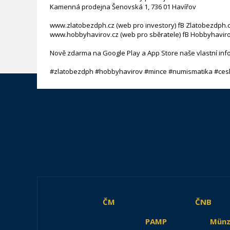
Kamenná prodejna Šenovská 1, 736 01 Havířov
www.zlatobezdph.cz (web pro investory) fB Zlatobezdph.
www.hobbyhavirov.cz (web pro sběratele) fB Hobbyhaviro
Nově zdarma na Google Play a App Store naše vlastní inf
#zlatobezdph #hobbyhavirov #mince #numismatika #ces
ČM
ČNB
PAMP
Münz