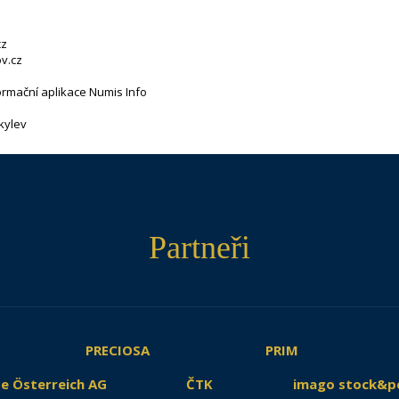
cz
v.cz
ormační aplikace Numis Info
kylev
Partneři
PRECIOSA
PRIM
e Österreich AG
ČTK
imago stock&p