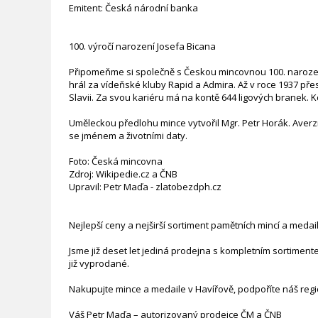
Emitent: Česká národní banka
100. výročí narození Josefa Bicana
Připomeňme si společně s Českou mincovnou 100. narození 
hrál za vídeňské kluby Rapid a Admira. Až v roce 1937 přes
Slavii. Za svou kariéru má na kontě 644 ligových branek. Kd
Uměleckou předlohu mince vytvořil Mgr. Petr Horák. Averzn
se jménem a životními daty.
Foto: Česká mincovna
Zdroj: Wikipedie.cz a ČNB
Upravil: Petr Maďa - zlatobezdph.cz
Nejlepší ceny a nejširší sortiment pamětních mincí a medai
Jsme již deset let jediná prodejna s kompletním sortimen
již vyprodané.
Nakupujte mince a medaile v Havířově, podpoříte náš regio
Váš Petr Maďa – autorizovaný prodejce ČM a ČNB