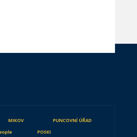
MIKOV
PUNCOVNÍ ÚŘAD
eople
POSKI