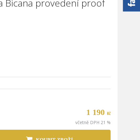
a Bicana provedení proof
1 190
Kč
včetně DPH 21 %
a
KOUPIT ZBOŽÍ