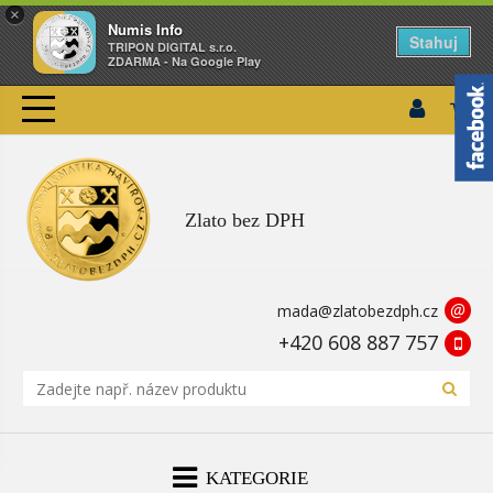
×
Numis Info
Stahuj
TRIPON DIGITAL s.r.o.
ZDARMA - Na Google Play
Zlato bez DPH
@
mada@zlatobezdph.cz
+420 608 887 757
KATEGORIE