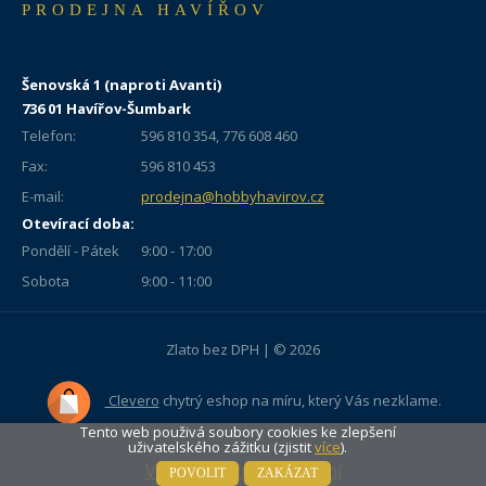
PRODEJNA HAVÍŘOV
Šenovská 1 (naproti Avanti)
736 01 Havířov-Šumbark
Telefon:
596 810 354, 776 608 460
Fax:
596 810 453
E-mail:
prodejna@hobbyhavirov.cz
Otevírací doba:
Pondělí - Pátek
9:00 - 17:00
Sobota
9:00 - 11:00
Zlato bez DPH | © 2026
Clevero
chytrý eshop na míru, který Vás nezklame.
Tento web použivá soubory cookies ke zlepšení
uživatelského zážitku (zjistit
více
).
Vypni mobilní zobrazení
POVOLIT
ZAKÁZAT