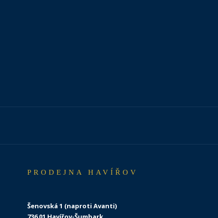
PRODEJNA HAVÍŘOV
Šenovská 1 (naproti Avanti)
736 01 Havířov-Šumbark