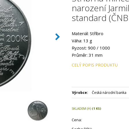
narození Jarm
standard (ČNB
Materiál: Stříbro
Váha: 13 g
Ryzost: 900 / 1000
Průměr: 31 mm
Provedení: STANDARD
CELÝ POPIS PRODUKTU
Hrana: Vroubkovaná
Autor: Vojtěch Dostál, DiS.
Datum emise: září 2007
Číslovaná emise: Ne
Výrobce:
Česká národní banka
Certifikát: Ano
Balení: Kapsle
SKLADEM (H)
(1 KS)
Nominální hodnota: 200 Kč
Emitent: Česká národní bank
Cena: