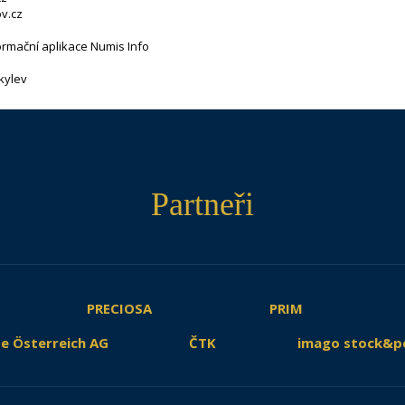
v.cz
ormační aplikace Numis Info
kylev
Partneři
PRECIOSA
PRIM
e Österreich AG
ČTK
imago stock&p