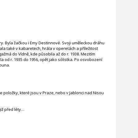
ery. Byla žačkou i Emy Destinnové. Svoji uměleckou dráhu
la také v kabaretech, hrála v operetách a příležitost
ngažmá do Vídně, kde působila až do r. 1938. Mezitím
a od r. 1935 do 1956, opět jako sólistka. Po osvobození
rouna.
 položky, které jsou v Praze, nebo v Jablonci nad Nisou
iž před léty…