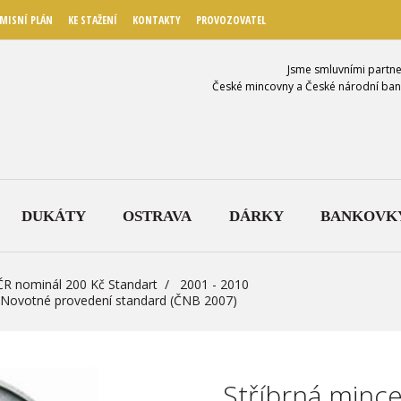
MISNÍ PLÁN
KE STAŽENÍ
KONTAKTY
PROVOZOVATEL
Jsme smluvními partne
České mincovny a České národní ban
DUKÁTY
OSTRAVA
DÁRKY
BANKOVK
ČR nominál 200 Kč Standart
2001 - 2010
ly Novotné provedení standard (ČNB 2007)
Stříbrná mince