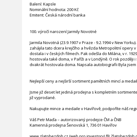
Balení: Kapsle
Nominální hodnota: 200 Kč
Emitent: Česká národní banka
100. výročí narození Jarmily Novotné
Jarmila Novotná (23.9.1907 v Praze - 9.2.1994 v New Yorku
zahájila tato dcera krejčího a hvězda Metropolitní opery 
dostala i v českých filmech. Pak odešla do Milána, v r. 19
hostovala také doma, v Paříži a v Londýně. O rok později 
dvakrát hostovala doma. Napsala autobiografii Byla jsem š
Nejlepší ceny a nejširší sortiment pamětních mincí a medai
Jsme již deset let jediná prodejna s kompletním sortimen
již vyprodané.
Nakupujte mince a medaile v Havířově, podpoříte náš regio
Váš Petr Maďa – autorizovaný prodejce ČM a ČNB
Kamenná prodejna Šenovská 1, 736 01 Havířov
www.zlatobezdph.cz (web pro investory) fB Zlatobezdph.