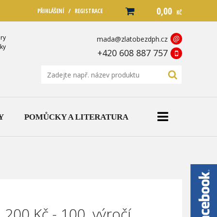
0,00
/
PŘIHLÁŠENÍ
REGISTRACE
KČ
ry
@
mada@zlatobezdph.cz
ky
+420 608 887 757
Y
POMŮCKY A LITERATURA
 200 Kč - 100. výročí