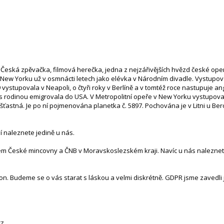
). Česká zpěvačka, filmová herečka, jedna z nejzářivějších hvězd české op
v New Yorku už v osmnácti letech jako elévka v Národním divadle. Vystupova
29 vystupovala v Neapoli, o čtyři roky v Berlíně a v tomtéž roce nastupuje a
i s rodinou emigrovala do USA. V Metropolitní opeře v New Yorku vystupoval
ťastná. Je po ní pojmenována planetka č. 5897. Pochována je v Litni u Be
lí naleznete jedině u nás.
tem České mincovny a ČNB v Moravskoslezském kraji. Navíc u nás naleznete
n. Budeme se o vás starat s láskou a velmi diskrétně. GDPR jsme zavedli j
cz