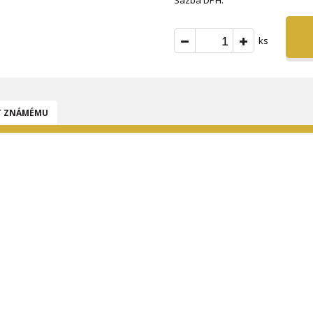
Sazba DPH:
ks
T ZNÁMÉMU