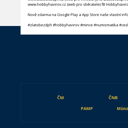
www.hobbyhavirov.cz (web pro sběratele) fB Hobbyhaviro
Nově zdarma na Google Play a App Store naše vlastní inf
#zlatobezdph #hobbyhavirov #mince #numismatika #ces
ČM
ČNB
PAMP
Münz