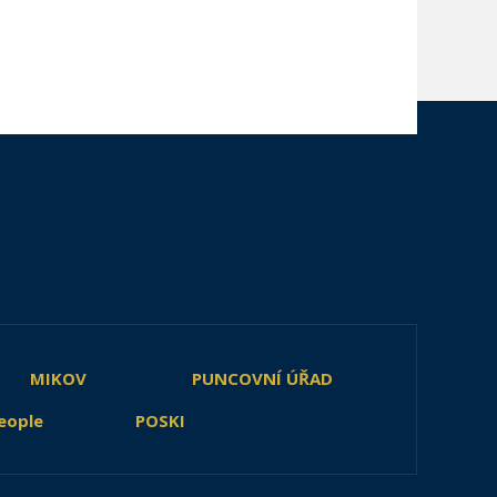
MIKOV
PUNCOVNÍ ÚŘAD
eople
POSKI