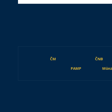
ČM
ČNB
PAMP
Münz