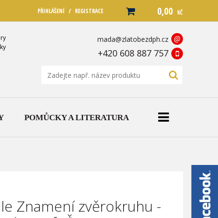
0,00
/
PŘIHLÁŠENÍ
REGISTRACE
KČ
ry
@
mada@zlatobezdph.cz
ky
+420 608 887 757
Y
POMŮCKY A LITERATURA
ile Znamení zvěrokruhu -