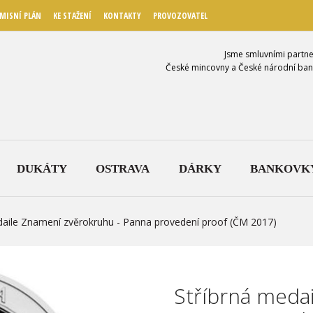
MISNÍ PLÁN
KE STAŽENÍ
KONTAKTY
PROVOZOVATEL
Jsme smluvními partne
České mincovny a České národní ban
DUKÁTY
OSTRAVA
DÁRKY
BANKOVK
daile Znamení zvěrokruhu - Panna provedení proof (ČM 2017)
Stříbrná meda