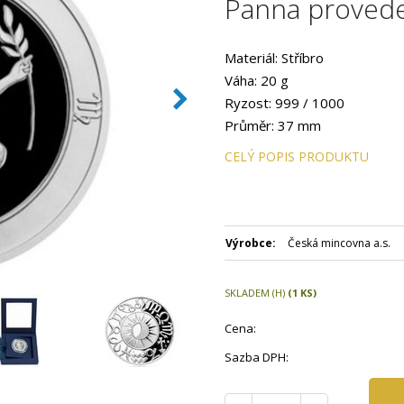
Panna provede
Materiál: Stříbro
Váha: 20 g
Ryzost: 999 / 1000
Průměr: 37 mm
Provedení: PROOF
CELÝ POPIS PRODUKTU
Hrana: Hladká
Autor: Mária Filová
Datum emise: únor 2017
Balení: Modrá papírová etue
Výrobce:
Česká mincovna a.s.
Číslovaná emise: Ne
Certifikát: Ano
SKLADEM (H)
(1 KS)
Balení kapsle: Ano
Emitent: Česká mincovna
Cena:
Sazba DPH: