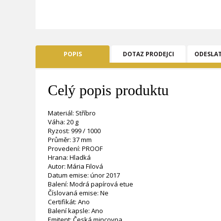
POPIS
DOTAZ PRODEJCI
ODESLA
Celý popis produktu
Materiál: Stříbro
Váha: 20 g
Ryzost: 999 / 1000
Průměr: 37 mm
Provedení: PROOF
Hrana: Hladká
Autor: Mária Filová
Datum emise: únor 2017
Balení: Modrá papírová etue
Číslovaná emise: Ne
Certifikát: Ano
Balení kapsle: Ano
Emitent: Česká mincovna