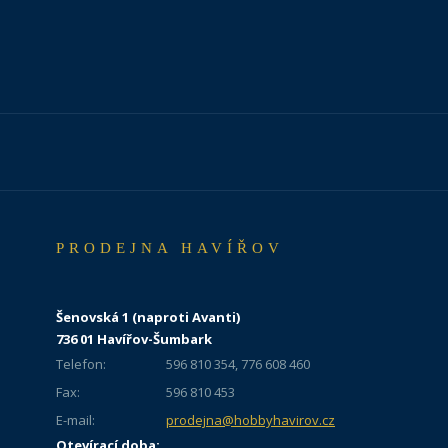
PRODEJNA HAVÍŘOV
Šenovská 1 (naproti Avanti)
736 01 Havířov-Šumbark
Telefon:
596 810 354, 776 608 460
Fax:
596 810 453
E-mail:
prodejna@hobbyhavirov.cz
Otevírací doba: