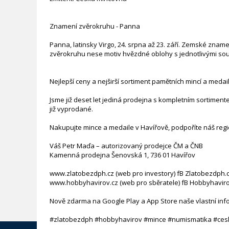
Znamení zvěrokruhu - Panna
Panna, latinsky Virgo, 24. srpna až 23. září. Zemské znam
zvěrokruhu nese motiv hvězdné oblohy s jednotlivými souh
Nejlepší ceny a nejširší sortiment pamětních mincí a medai
Jsme již deset let jediná prodejna s kompletním sortimen
již vyprodané.
Nakupujte mince a medaile v Havířově, podpoříte náš regio
Váš Petr Maďa – autorizovaný prodejce ČM a ČNB
Kamenná prodejna Šenovská 1, 736 01 Havířov
www.zlatobezdph.cz (web pro investory) fB Zlatobezdph.
www.hobbyhavirov.cz (web pro sběratele) fB Hobbyhaviro
Nově zdarma na Google Play a App Store naše vlastní inf
#zlatobezdph #hobbyhavirov #mince #numismatika #ces