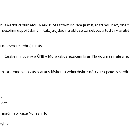
ení s vedoucí planetou Merkur. Šťastným kovem je rtuť, rostlinou bez, dne
vězdími uspořádanými tak, jak jdou na obloze za sebou, a tudíž i v průb
lí naleznete jedině u nás.
tem České mincovny a ČNB v Moravskoslezském kraji. Navíc u nás naleznete
n. Budeme se o vás starat s láskou a velmi diskrétně. GDPR jsme zavedli j
cz
v.cz
ormační aplikace Numis Info
kylev