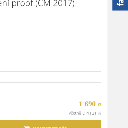
ní proof (ČM 2017)
1 690
Kč
včetně DPH 21 %