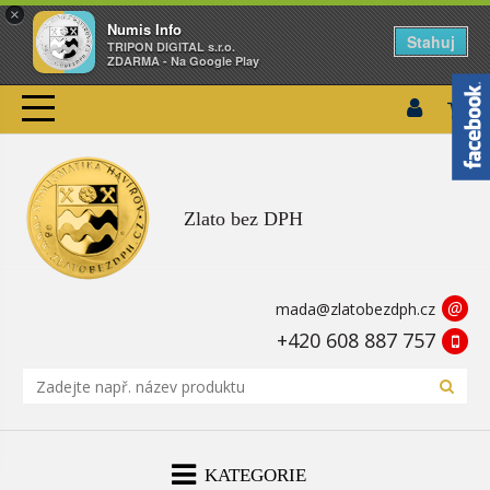
×
Numis Info
Stahuj
TRIPON DIGITAL s.r.o.
ZDARMA - Na Google Play
Zlato bez DPH
@
mada@zlatobezdph.cz
+420 608 887 757
KATEGORIE