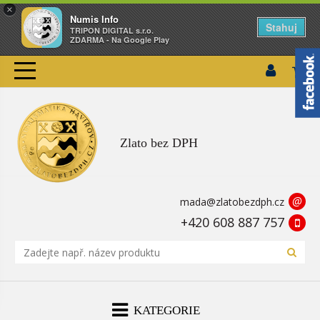
×
Numis Info
Stahuj
TRIPON DIGITAL s.r.o.
ZDARMA - Na Google Play
Zlato bez DPH
@
mada@zlatobezdph.cz
+420 608 887 757
KATEGORIE