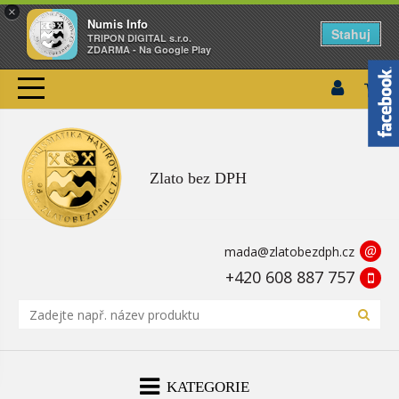
×
Numis Info
Stahuj
TRIPON DIGITAL s.r.o.
ZDARMA - Na Google Play
Zlato bez DPH
@
mada@zlatobezdph.cz
+420 608 887 757
KATEGORIE