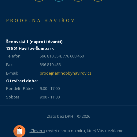
PRODEJNA HAVÍŘOV
Šenovská 1 (naproti Avanti)
736 01 Havířov-Šumbark
Telefon:
596 810 354, 776 608 460
Fax:
596 810 453
E-mail:
prodejna@hobbyhavirov.cz
Otevírací doba:
Pondělí - Pátek
9:00 - 17:00
Sobota
9:00 - 11:00
Zlato bez DPH | © 2026
Clevero
chytrý eshop na míru, který Vás nezklame.