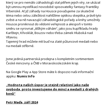
který se pro nemálo záhadologů stal pilířem jejich víry, se ukázal
být umnou mystifikací novodobé spisovatelky fantasy Františky
Vrbenské. Ať již záhady na Housce považujeme za skutečné
téma nebo celou záležitost nahlížíme optikou skeptika, právě tyto
zvěsti a na ně navazující záhadologické pořady a knihy umožnily
Housce proniknout do vědomí veřejnosti a alespoň v tomto
směru se vyrovnat „těžkým váhám“, jako jsou kupříkladu hrady
Karlštejn, Křivoklát, Bouzov nebo třeba zámek Hluboká nad
Vltavou.
Tajemný hrad můžete mít buď na zlaté půluncové medaili nebo
na medaili stříbrné.
Jsme jediná partnerská prodejna s kompletním sortimentem
České mincovny a ČNB v Moravskoslezském kraji.
Na Google Play a App Store máte k dispozici naši informační
appku:
Numis Info
„Hodnota našich úspor je stejně relativní jako naše
svoboda, proto investujeme do mincí a medailí z drahých
kovů“
Petr Maďa, září 2024