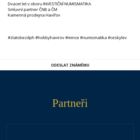
Dvacet let v oboru INVESTIČNÍ NUMISMATIKA
Smluvní partner ČNB a ČM
Kamenná prodejna Havířov
#zlatobezdph #hobbyhavirov #mince #numismatika #ceskylev
ODESLAT ZNÁMÉMU
Partneři