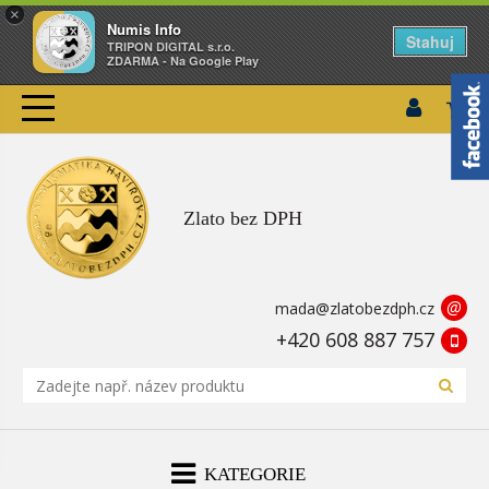
×
Numis Info
Stahuj
TRIPON DIGITAL s.r.o.
ZDARMA - Na Google Play
Zlato bez DPH
@
mada@zlatobezdph.cz
+420 608 887 757
KATEGORIE