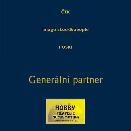
ČTK
imago stock&people
POSKI
Generální partner