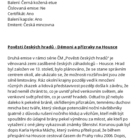
Balení: Černá kožená etue
Číslovaná emise: Ne
Certifikát: Ano
Balení kapsle: Ano
Emitent: Česká mincovna
Pověsti českých hradů - Démoni a přízraky na Housce
Druhá emise v rámci série ČM „Pověsti českých hradů“ je
věnovaná zemi zaslíbené českých záhadologů – Housce. Hrad
byl založen ve 13. století, bylo plánováno, že se stane správním
centrem okolí, ale ukázalo se, že možnosti rozšiřování jsou zde
silně limitovány. Ráz okolní krajiny později vedl k množení
různých zkazek a lidová představivost později došla k závěru, že
hrad neměl chránit to, co je uvnitř před venkovním světem, ale
venkovní svět před tím, co je uvnitř hradeb. Odtud to již nebylo
daleko k pekelné bráně, okřídleným přízrakům, temnému duchovi
mnicha bez tváře, který sleduje potenciální noční návštěvníky
(patrně z důvodu rušení nočního klidu) a vězňům, kteří měli být
spouštěni do údajné brány pekel výměnou za milost, ale kteří po
vytažení z oné jámy vykazovali známky šílenství. Korunou pak byl
dopis Karla Hynka Máchy, který svému příteli psal, že během
přespání na Housce cestoval časem do Prahy roku 2006. Dopis,