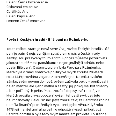
Balení: Černá kožená etue
Číslovaná emise: Ne
Certifikát: Ano
Balení kapsle: Ano
Emitent: Česká mincovna
Pověsti českých hradů - Bílá paní na Rožmberku
Touto ražbou startuje nová série ČM „Pověsti českých hradů“. Bílá
paní je patrně nejslavnějším strašidlem u nás a české hrady i
zámky jsou přesyceny touto entitou (občas můžeme pozorovat i
jakousi soutěž mezi památkami o nejoriginálnější odrůdu nebo
odstín Bílé paní). Ovšem tou první byla Perchta z Rožmberka,
která byla v rámci sňatkové politiky ve svých zhruba 20 letech
roku 1449 provdána za Jana z Lichtenštejna. Na mikulovském
zámku, svém novém domově, ovšem zažívala peklo – ponižoval ji
nejen manžel, ale i jeho matka a sestry, její pokoj měl být chladný
a bez pořádných peřin. Psala zoufalé dopisy své rodině, ve
kterých prosila o vysvobození, ovšem tehdejší zvyklosti toto
neumožňovaly. Celou situaci ještě zhoršil fakt, že Perchtina rodina
neměla finanční prostředky k vyplacení jejího věna. Když roku
1473 její manžel umíral, prosil ji o odpuštění všech příkoří, což
Perchta odmítla a byla tedy svým manželem prokleta. Toužebně