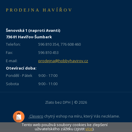
PRODEJNA HAVÍŘOV
Šenovská 1 (naproti Avanti)
736 01 Havířov-Šumbark
Telefon:
596 810 354, 776 608 460
Fax:
596 810 453
E-mail:
prodejna@hobbyhavirov.cz
Otevírací doba:
Pondělí - Pátek
9:00 - 17:00
Sobota
9:00 - 11:00
Zlato bez DPH | © 2026
Clevero
chytrý eshop na míru, který Vás nezklame.
Tento web použivá soubory cookies ke zlepšení
uživatelského zážitku (zjistit
více
).