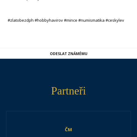
#zlatobezdph #hobbyhavirov #mince #numismatika #ceskylev
ODESLAT ZNÁMÉMU
Partneři
ČM