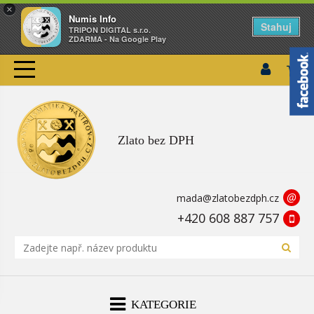
×
Numis Info
Stahuj
TRIPON DIGITAL s.r.o.
ZDARMA - Na Google Play
Zlato bez DPH
@
mada@zlatobezdph.cz
+420 608 887 757
KATEGORIE