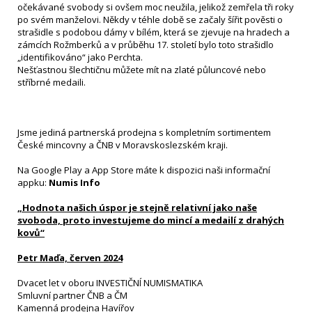
očekávané svobody si ovšem moc neužila, jelikož zemřela tři roky
po svém manželovi. Někdy v téhle době se začaly šířit pověsti o
strašidle s podobou dámy v bílém, která se zjevuje na hradech a
zámcích Rožmberků a v průběhu 17. století bylo toto strašidlo
„identifikováno“ jako Perchta.
Nešťastnou šlechtičnu můžete mít na zlaté půluncové nebo
stříbrné medaili.
Jsme jediná partnerská prodejna s kompletním sortimentem
České mincovny a ČNB v Moravskoslezském kraji.
Na Google Play a App Store máte k dispozici naši informační
appku:
Numis Info
„Hodnota našich úspor je stejně relativní jako naše
svoboda, proto investujeme do mincí a medailí z drahých
kovů“
Petr Maďa, červen 2024
Dvacet let v oboru INVESTIČNÍ NUMISMATIKA
Smluvní partner ČNB a ČM
Kamenná prodejna Havířov