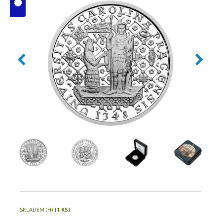
V ČM zcela
vyprodáno
SKLADEM (H)
(1 KS)