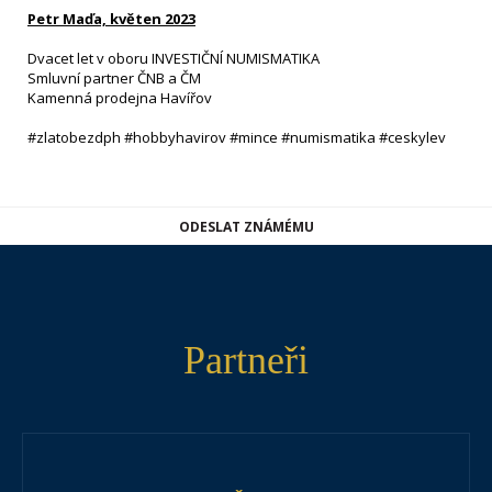
Petr Maďa, květen 2023
Dvacet let v oboru INVESTIČNÍ NUMISMATIKA
Smluvní partner ČNB a ČM
Kamenná prodejna Havířov
#zlatobezdph #hobbyhavirov #mince #numismatika #ceskylev
ODESLAT ZNÁMÉMU
Partneři