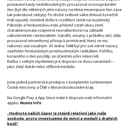
postavení kasty nedotknutelných, prosazoval zrovnoprávnění
žen (byť dle některých jeho názory na téma emancipace žen zase
tak pokrokové nebyly). Po druhé světové válce Britové konečně
Indii opustili, nicméně došlo k rozdělení země na muslimský
Pákistán a hinduistickou Indii, přičemž vztah obou zemí
charakterizovala vzájemná nesnášenlivost na základě
náboženském i teritoriálním. Gándhí, smutný z průběhu věcí, dále
prosazoval mírumilovný přístup k protistraně, který se mu
nakonec stal osudným. 30. ledna 1948 byl pro své mírné názory
zastřelen hinduistickým protimuslimským radikálem. Pohřbu,
konaného o den později, se účastnilo přes milion lidí.
Ražba s velkým myslitelem je k dispozici ve dvou variantách –
jako zlatý dukát nebo stříbrná medaile.
Jsme jediná partnerská prodejna s kompletním sortimentem
České mincovny a ČNB v Moravskoslezském kraji.
Na Google Play a App Store máte k dispozici naši informační
appku:
Numis Info
„Hodnota našich úspor je stejně relativní jako naše
svoboda, proto investujeme do mincí a medailí z drahých
kovů“