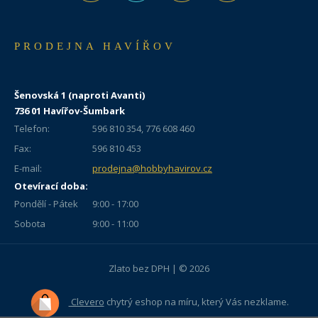
PRODEJNA HAVÍŘOV
Šenovská 1 (naproti Avanti)
736 01 Havířov-Šumbark
Telefon:
596 810 354, 776 608 460
Fax:
596 810 453
E-mail:
prodejna@hobbyhavirov.cz
Otevírací doba:
Pondělí - Pátek
9:00 - 17:00
Sobota
9:00 - 11:00
Zlato bez DPH | © 2026
Clevero
chytrý eshop na míru, který Vás nezklame.