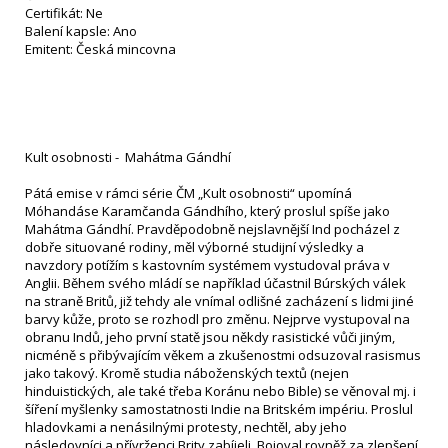
Certifikát: Ne
Balení kapsle: Ano
Emitent: Česká mincovna
Kult osobnosti - Mahátma Gándhí
Pátá emise v rámci série ČM „Kult osobnosti“ upomíná
Móhandáse Karamčanda Gándhího, který proslul spíše jako
Mahátma Gándhí. Pravděpodobně nejslavnější Ind pocházel z
dobře situované rodiny, měl výborné studijní výsledky a
navzdory potížím s kastovním systémem vystudoval práva v
Anglii. Během svého mládí se například účastnil Búrských válek
na straně Britů, již tehdy ale vnímal odlišné zacházení s lidmi jiné
barvy kůže, proto se rozhodl pro změnu. Nejprve vystupoval na
obranu Indů, jeho první statě jsou někdy rasistické vůči jiným,
nicméně s přibývajícím věkem a zkušenostmi odsuzoval rasismus
jako takový. Kromě studia náboženských textů (nejen
hinduistických, ale také třeba Koránu nebo Bible) se věnoval mj. i
šíření myšlenky samostatnosti Indie na Britském impériu. Proslul
hladovkami a nenásilnými protesty, nechtěl, aby jeho
následovníci a přívrženci Brity zabíjeli. Bojoval rovněž za zlepšení