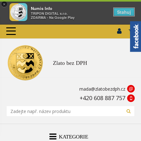
×
Numis Info
Stahuj
TRIPON DIGITAL s.r.o.
ZDARMA - Na Google Play
Zlato bez DPH
@
mada@zlatobezdph.cz
+420 608 887 757
KATEGORIE