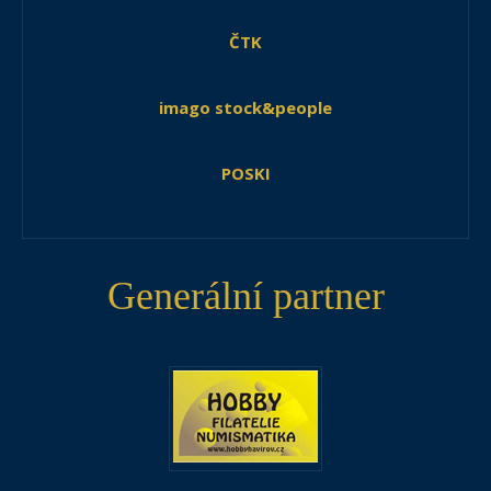
ČTK
imago stock&people
POSKI
Generální partner