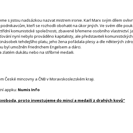
s jistou nadsázkou nazvat mistrem ironie. Karl Marx svým dílem ovlivnil dě
iál podnikavcům, kteří se rozhodli obohatit na úkor jiných. Ve svém díle pou
eztřídní komunistické společnosti, zbavené břemene osobního vlastnictví. Ja
ťování nyní nebylo prováděno kapitalisty, ale představiteli komunistických
inásobek tehdejšího platu, jeho žena pořádala plesy a dle některých zdrojů
 mu byl umožněn Friedrichem Engelsem a dárci.
na zlatém dukátu nebo na stříbrné medaili.
em České mincovny a ČNB v Moravskoslezském kraji.
ční appku:
Numis Info
 svoboda, proto investujeme do mincí a medailí z drahých kovů“