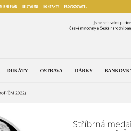
MISNÍ PLÁN
KE STAŽENÍ
KONTAKTY
PROVOZOVATEL
Jsme smluvními partne
České mincovny a České národní ban
DUKÁTY
OSTRAVA
DÁRKY
BANKOVK
roof (ČM 2022)
Stříbrná medail