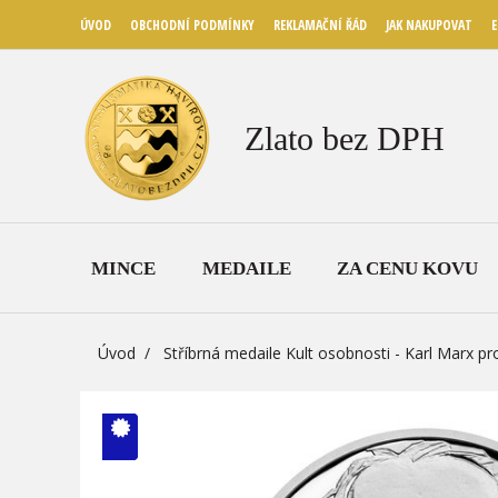
ÚVOD
OBCHODNÍ PODMÍNKY
REKLAMAČNÍ ŘÁD
JAK NAKUPOVAT
E
Zlato bez DPH
MINCE
MEDAILE
ZA CENU KOVU
Úvod
Stříbrná medaile Kult osobnosti - Karl Marx p
V ČM zcela
vyprodáno