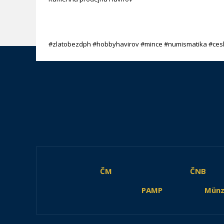
#zlatobezdph #hobbyhavirov #mince #numismatika #ces
ČM
ČNB
PAMP
Münz