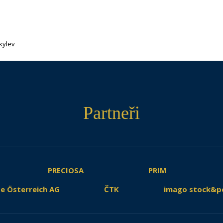
kylev
Partneři
PRECIOSA
PRIM
e Österreich AG
ČTK
imago stock&p