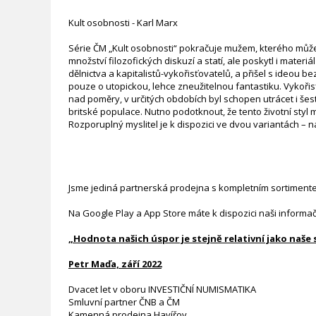
Kult osobnosti - Karl Marx
Série ČM „Kult osobnosti“ pokračuje mužem, kterého můžeme 
množství filozofických diskuzí a statí, ale poskytl i mater
dělnictva a kapitalistů-vykořisťovatelů, a přišel s ideou b
pouze o utopickou, lehce zneužitelnou fantastiku. Vykořis
nad poměry, v určitých obdobích byl schopen utrácet i šest
britské populace. Nutno podotknout, že tento životní styl
Rozporuplný myslitel je k dispozici ve dvou variantách – 
Jsme jediná partnerská prodejna s kompletním sortiment
Na Google Play a App Store máte k dispozici naši informa
„Hodnota našich úspor je stejně relativní jako naše
Petr Maďa, září 2022
Dvacet let v oboru INVESTIČNÍ NUMISMATIKA
Smluvní partner ČNB a ČM
Kamenná prodejna Havířov