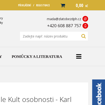
0,00
/
PŘIHLÁŠENÍ
REGISTRACE
KČ
ry
@
mada@zlatobezdph.cz
ky
+420 608 887 757
Y
POMŮCKY A LITERATURA
e Kult osobnosti - Karl