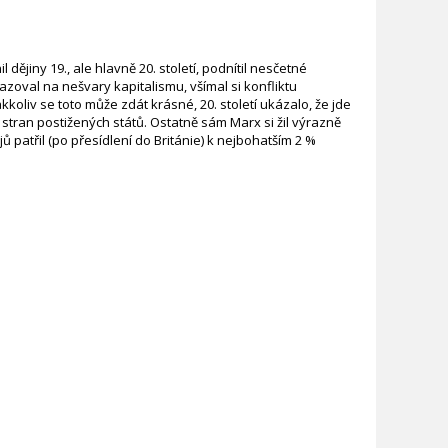
jiny 19., ale hlavně 20. století, podnítil nesčetné
kazoval na nešvary kapitalismu, všímal si konfliktu
kkoliv se toto může zdát krásné, 20. století ukázalo, že jde
 stran postižených států. Ostatně sám Marx si žil výrazně
 patřil (po přesídlení do Británie) k nejbohatším 2 %