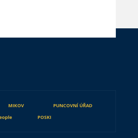
MIKOV
PUNCOVNÍ ÚŘAD
eople
POSKI