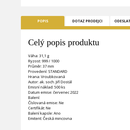
POPIS
DOTAZ PRODEJCI
ODESLA
Celý popis produktu
Váha: 31,1 g
Ryzost: 999 / 1000
Průměr: 37 mm
Provedení: STANDARD
Hrana: Vroubkovaná
Autor: ak. soch. Jiří Dostál
Emisní náklad: 500 ks
Datum emise: červenec 2022
Balení:
Číslovaná emise: Ne
Certifikát: Ne
Balení kapsle: Ano
Emitent: Česká mincovna