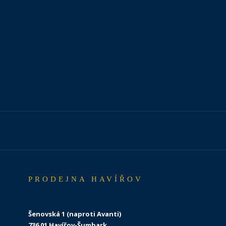
PRODEJNA HAVÍŘOV
Šenovská 1 (naproti Avanti)
736 01 Havířov-Šumbark