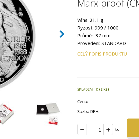
Marx proof (Č
Váha: 31,1 g
Ryzost: 999 / 1000
Průměr: 37 mm
Provedení: STANDARD
CELÝ POPIS PRODUKTU
SKLADEM (H)
(2 KS)
Cena:
Sazba DPH:
ks