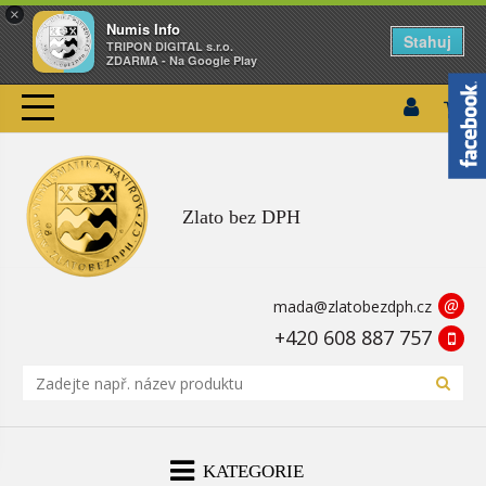
×
Numis Info
Stahuj
TRIPON DIGITAL s.r.o.
ZDARMA - Na Google Play
Zlato bez DPH
@
mada@zlatobezdph.cz
+420 608 887 757
KATEGORIE