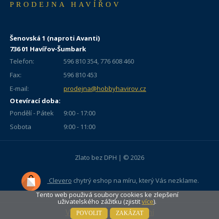
PRODEJNA HAVÍŘOV
Šenovská 1 (naproti Avanti)
736 01 Havířov-Šumbark
Telefon:
596 810 354, 776 608 460
Fax:
596 810 453
E-mail:
prodejna@hobbyhavirov.cz
Otevírací doba:
Pondělí - Pátek
9:00 - 17:00
Sobota
9:00 - 11:00
Zlato bez DPH | © 2026
Clevero
chytrý eshop na míru, který Vás nezklame.
Tento web použivá soubory cookies ke zlepšení
uživatelského zážitku (zjistit
více
).
Vypni mobilní zobrazení
POVOLIT
ZAKÁZAT