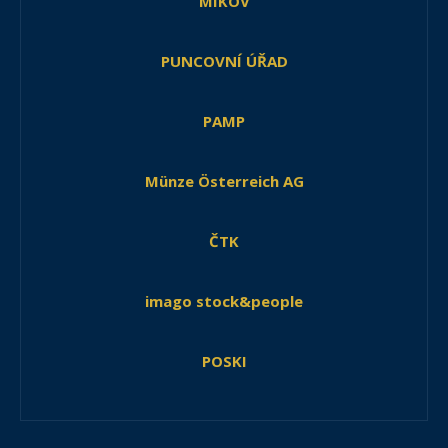
MIKOV
PUNCOVNÍ ÚŘAD
PAMP
Münze Österreich AG
ČTK
imago stock&people
POSKI