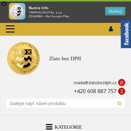
×
Numis Info
Stahuj
TRIPON DIGITAL s.r.o.
ZDARMA - Na Google Play
Zlato bez DPH
@
mada@zlatobezdph.cz
+420 608 887 757
KATEGORIE