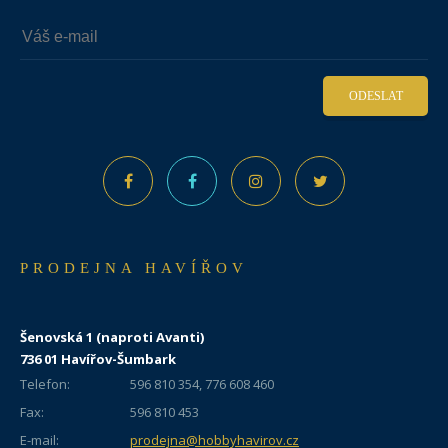
ODESLAT
PRODEJNA HAVÍŘOV
Šenovská 1 (naproti Avanti)
736 01 Havířov-Šumbark
Telefon:
596 810 354, 776 608 460
Fax:
596 810 453
E-mail:
prodejna@hobbyhavirov.cz