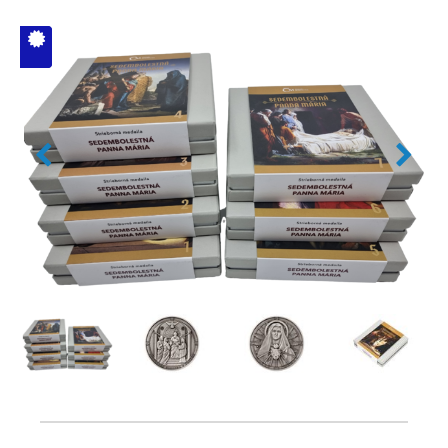
V ČM zcela
vyprodáno