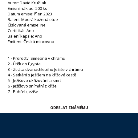
Autor: David Kružliak
Emisní náklad: 500 ks
Datum emise: říjen 2023
Balení: Modrá kožená etue
Číslovaná emise: Ne
Certifikát: Ano
Balení kapsle: Ano
Emitent: Česká mincovna
1 - Proroctví Simeona v chrámu
2 - Útěk do Egypta
3 - Ztráta dvanáctiletého Ježíše v chrámu
4 - Setkání s Ježíšem na křížové cestě
5 - Ježíšovo ukřižování a smrt
6 - Ježíšovo snímání z kříže
7 - Pohřeb Ježíše
ODESLAT ZNÁMÉMU