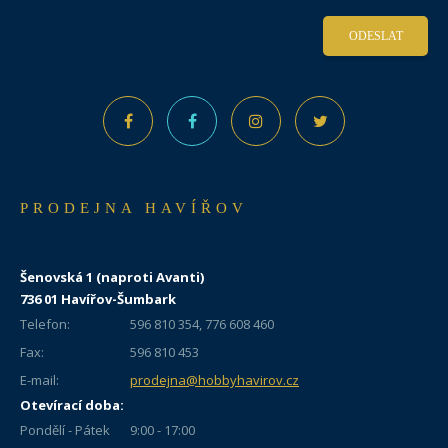
ODESLAT
PRODEJNA HAVÍŘOV
Šenovská 1 (naproti Avanti)
736 01 Havířov-Šumbark
Telefon:
596 810 354, 776 608 460
Fax:
596 810 453
E-mail:
prodejna@hobbyhavirov.cz
Otevírací doba:
Pondělí - Pátek
9:00 - 17:00