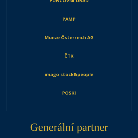
PUNCOVNÍ ÚŘAD
PAMP
Münze Österreich AG
ČTK
imago stock&people
POSKI
Generální partner