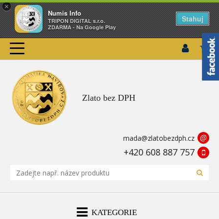
×
Numis Info
Stahuj
TRIPON DIGITAL s.r.o.
ZDARMA - Na Google Play
Zlato bez DPH
@
mada@zlatobezdph.cz
+420 608 887 757
KATEGORIE