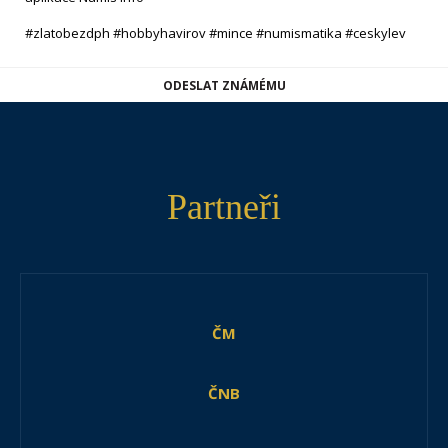
#zlatobezdph #hobbyhavirov #mince #numismatika #ceskylev
ODESLAT ZNÁMÉMU
Partneři
ČM
ČNB