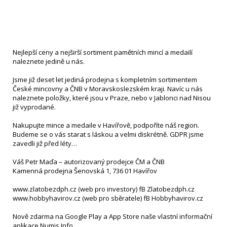
Nejlepší ceny a nejširší sortiment pamětních mincí a medailí
naleznete jedině u nás.
Jsme již deset let jediná prodejna s kompletním sortimentem
České mincovny a ČNB v Moravskoslezském kraji. Navíc u nás
naleznete položky, které jsou v Praze, nebo v Jablonci nad Nisou
již vyprodané.
Nakupujte mince a medaile v Havířově, podpoříte náš region.
Budeme se o vás starat s láskou a velmi diskrétně. GDPR jsme
zavedli již před léty…
Váš Petr Maďa – autorizovaný prodejce ČM a ČNB
Kamenná prodejna Šenovská 1, 736 01 Havířov
www.zlatobezdph.cz (web pro investory) fB Zlatobezdph.cz
www.hobbyhavirov.cz (web pro sběratele) fB Hobbyhavirov.cz
Nově zdarma na Google Play a App Store naše vlastní informační
aplikace Numis Info