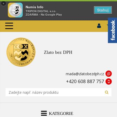
×
Numis Info
Stahuj
TRIPON DIGITAL s.r.o.
ZDARMA - Na Google Play
Zlato bez DPH
@
mada@zlatobezdph.cz
+420 608 887 757
KATEGORIE