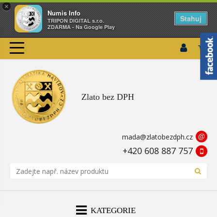
×
Numis Info
Stahuj
TRIPON DIGITAL s.r.o.
ZDARMA - Na Google Play
Zlato bez DPH
@
mada@zlatobezdph.cz
+420 608 887 757
KATEGORIE