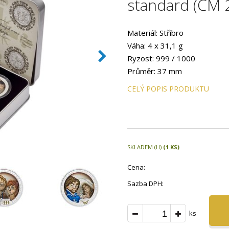
standard (ČM 
Materiál: Stříbro
Váha: 4 x 31,1 g
Ryzost: 999 / 1000
Průměr: 37 mm
Provedení: Standard
CELÝ POPIS PRODUKTU
SKLADEM (H)
(1 KS)
Cena:
Sazba DPH:
ks