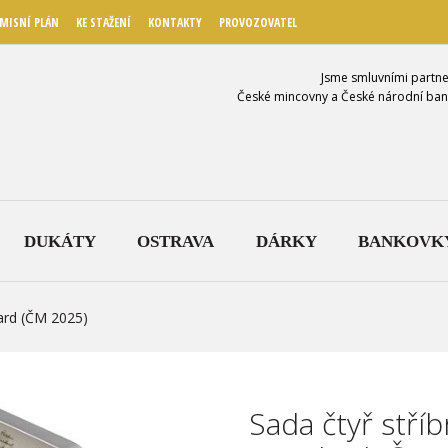
MISNÍ PLÁN
KE STAŽENÍ
KONTAKTY
PROVOZOVATEL
Jsme smluvními partne
České mincovny a České národní ban
DUKÁTY
OSTRAVA
DÁRKY
BANKOVK
dard (ČM 2025)
Sada čtyř stří