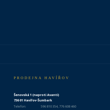
PRODEJNA HAVÍŘOV
Šenovská 1 (naproti Avanti)
736 01 Havířov-Šumbark
Telefon:
596 810 354, 776 608 460