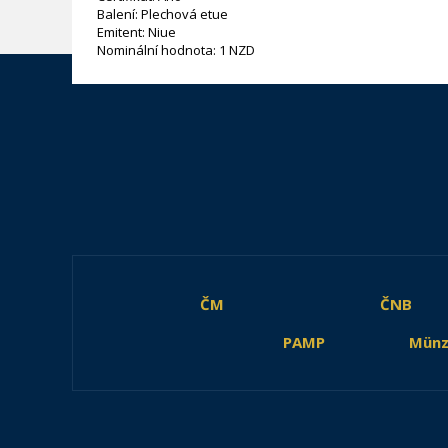
Balení: Plechová etue
Emitent: Niue
Nominální hodnota: 1 NZD
ČM
ČNB
PAMP
Münz