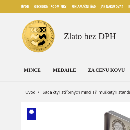
ÚVOD
OBCHODNÍ PODMÍNKY
REKLAMAČNÍ ŘÁD
JAK NAKUPOVAT
E
Zlato bez DPH
MINCE
MEDAILE
ZA CENU KOVU
Úvod
Sada čtyř stříbrných mincí Tři mušketýři stan
V ČM zcela
vyprodáno