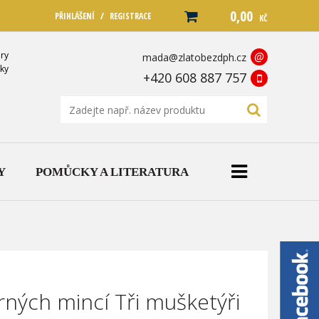
0,00
/
PŘIHLÁŠENÍ
REGISTRACE
KČ
ry
@
mada@zlatobezdph.cz
ky
+420 608 887 757
Y
POMŮCKY A LITERATURA
brných mincí Tři mušketýři