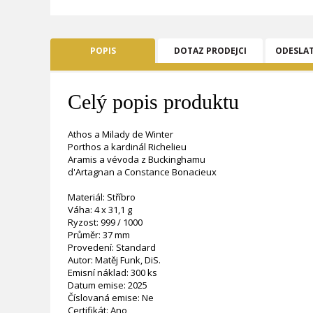
POPIS
DOTAZ PRODEJCI
ODESLA
Celý popis produktu
Athos a Milady de Winter
Porthos a kardinál Richelieu
Aramis a vévoda z Buckinghamu
d'Artagnan a Constance Bonacieux
Materiál: Stříbro
Váha: 4 x 31,1 g
Ryzost: 999 / 1000
Průměr: 37 mm
Provedení: Standard
Autor: Matěj Funk, DiS.
Emisní náklad: 300 ks
Datum emise: 2025
Číslovaná emise: Ne
Certifikát: Ano