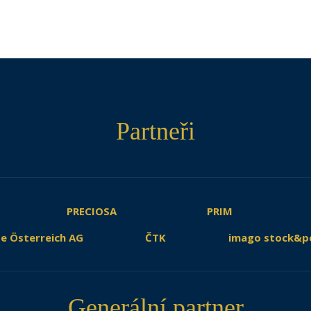
Partneři
PRECIOSA
PRIM
e Österreich AG
ČTK
imago stock&p
Generální partner