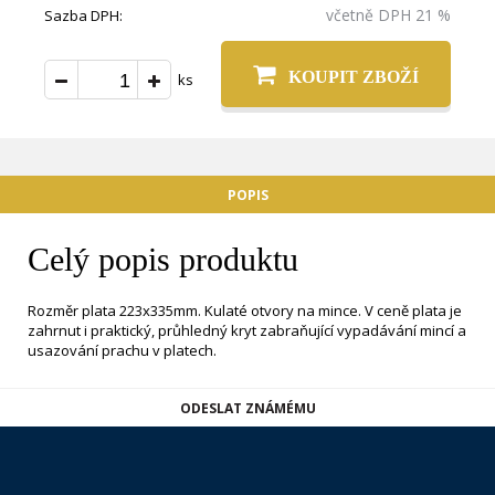
včetně DPH 21 %
Sazba DPH:
KOUPIT ZBOŽÍ
ks
POPIS
Celý popis produktu
Rozměr plata 223x335mm. Kulaté otvory na mince. V ceně plata je
zahrnut i praktický, průhledný kryt zabraňující vypadávání mincí a
usazování prachu v platech.
ODESLAT ZNÁMÉMU