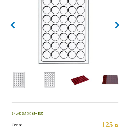
SKLADEM (H)
(5+ KS)
125
Cena:
Kč