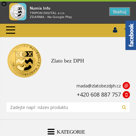
×
Numis Info
Stahuj
TRIPON DIGITAL s.r.o.
ZDARMA - Na Google Play
Zlato bez DPH
@
mada@zlatobezdph.cz
+420 608 887 757
KATEGORIE