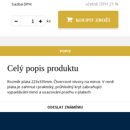
včetně DPH 21 %
Sazba DPH:
KOUPIT ZBOŽÍ
ks
POPIS
Celý popis produktu
Rozměr plata 223x335mm. Čtvercové otvory na mince. V ceně
plata je zahrnut i praktický, průhledný kryt zabraňující
vypadávání mincí a usazování prachu v platech.
ODESLAT ZNÁMÉMU