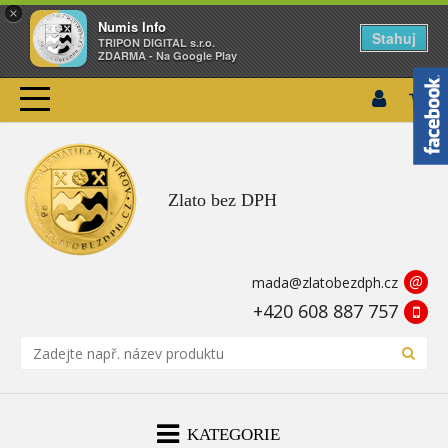
×
Numis Info
Stahuj
TRIPON DIGITAL s.r.o.
ZDARMA - Na Google Play
Zlato bez DPH
@
mada@zlatobezdph.cz
+420 608 887 757
KATEGORIE