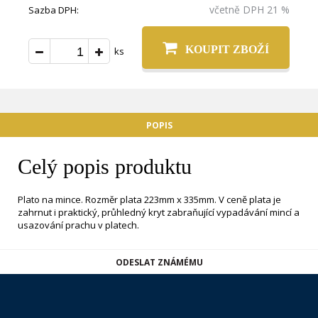
včetně DPH 21 %
Sazba DPH:
KOUPIT ZBOŽÍ
ks
POPIS
Celý popis produktu
Plato na mince. Rozměr plata 223mm x 335mm. V ceně plata je
zahrnut i praktický, průhledný kryt zabraňující vypadávání mincí a
usazování prachu v platech.
ODESLAT ZNÁMÉMU