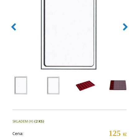
SKLADEM (H)
(2 KS)
125
Cena:
Kč