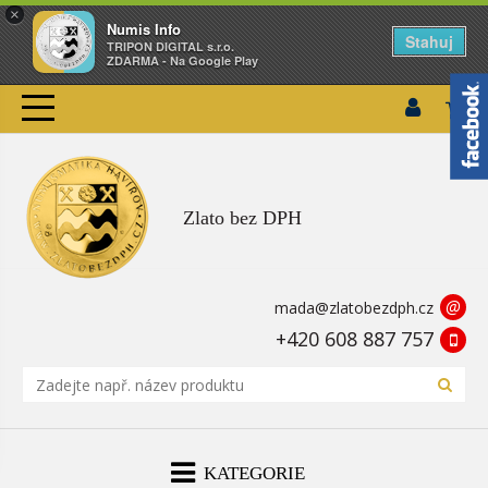
×
Numis Info
Stahuj
TRIPON DIGITAL s.r.o.
ZDARMA - Na Google Play
Zlato bez DPH
@
mada@zlatobezdph.cz
+420 608 887 757
KATEGORIE