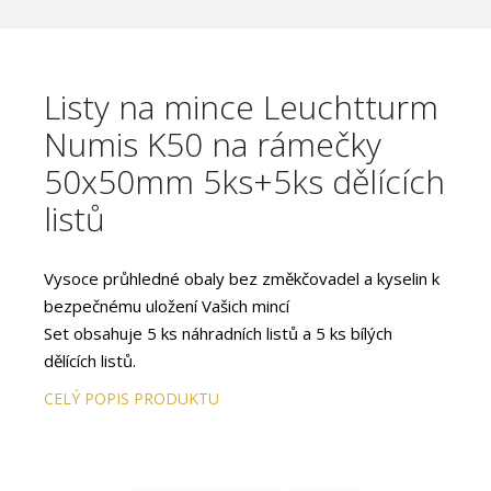
Listy na mince Leuchtturm
Numis K50 na rámečky
50x50mm 5ks+5ks dělících
listů
Vysoce průhledné obaly bez změkčovadel a kyselin k
bezpečnému uložení Vašich mincí
Set obsahuje 5 ks náhradních listů a 5 ks bílých
dělících listů.
Náhradní listy K50 pro alba na mince NUMIS.
CELÝ POPIS PRODUKTU
12 přihrádek na kartónové mincovní rámečky
50x50mm
Velikost listu 193x217 mm.