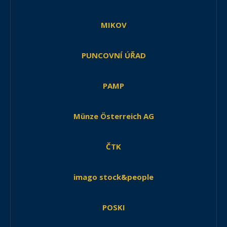
MIKOV
PUNCOVNÍ ÚŘAD
PAMP
Münze Österreich AG
ČTK
imago stock&people
POSKI