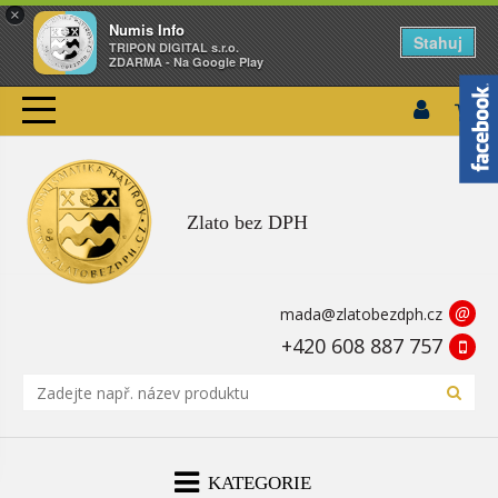
×
Numis Info
Stahuj
TRIPON DIGITAL s.r.o.
ZDARMA - Na Google Play
Zlato bez DPH
@
mada@zlatobezdph.cz
+420 608 887 757
KATEGORIE